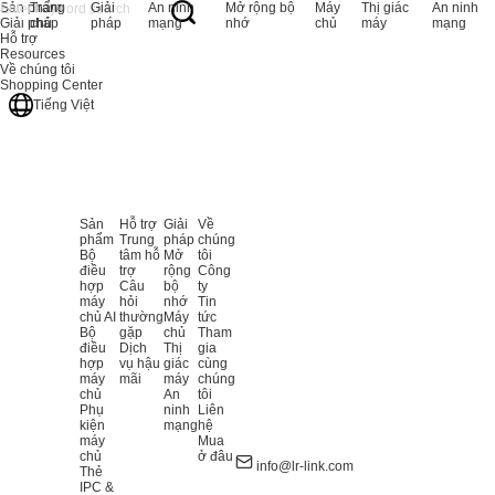
Sản phẩm
Trang
Giải
An ninh
Mở rộng bộ
Máy
Thị giác
An ninh
Giải pháp
chủ
pháp
mạng
nhớ
chủ
máy
mạng
Hỗ trợ
Resources
Về chúng tôi
Shopping Center
Tiếng Việt
Sản
Hỗ trợ
Giải
Về
phẩm
Trung
pháp
chúng
Bộ
tâm hỗ
Mở
tôi
điều
trợ
rộng
Công
hợp
Câu
bộ
ty
máy
hỏi
nhớ
Tin
chủ AI
thường
Máy
tức
Bộ
gặp
chủ
Tham
điều
Dịch
Thị
gia
hợp
vụ hậu
giác
cùng
máy
mãi
máy
chúng
chủ
An
tôi
Phụ
ninh
Liên
kiện
mạng
hệ
máy
Mua
chủ
ở đâu
info@lr-link.com
Thẻ
IPC &