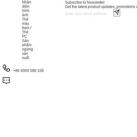
Nhận
Subscribe to Newsletter
diện
Get the latest product updates, promotions a
hình
ảnh
Thẻ
máy
trạm /
Thẻ
PC
Sản
phẩm
ngừng
sản
xuất
+86 4000 588 108