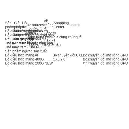
Về
Sản
Giải
Hỗ
Shopping
Resources
chúng
phẩm
pháp
trợ
Center
Tin tức
tôi
Bộ điều hợp máy chủ AI
Mở rộng bộ nhớ
Trung tâm hỗ trợ
Video
Công ty
Bộ điều hợp máy chủ
Máy chủ
Câu hỏi thường gặp
Bảng thuật ngữ
Tham gia cùng chúng tôi
Phụ kiện máy chủ
Thị giác máy
Dịch vụ hậu mãi
Học
Liên hệ
Thẻ IPC & Nhận diện hình ảnh
An ninh mạng
Feature Query
Mua ở đâu
Thẻ máy trạm / Thẻ PC
Sản phẩm ngừng sản xuất
Bộ điều hợp mạng AI
Bộ chuyển đổi CXL
Bộ chuyển đổi mở rộng GPU
Bộ điều hợp mạng 400G
CXL 2.0
Bộ chuyển đổi mở rộng GPU 
Bộ điều hợp mạng 200G
NEW
Bộ chuyển đổi mở rộng GPU 