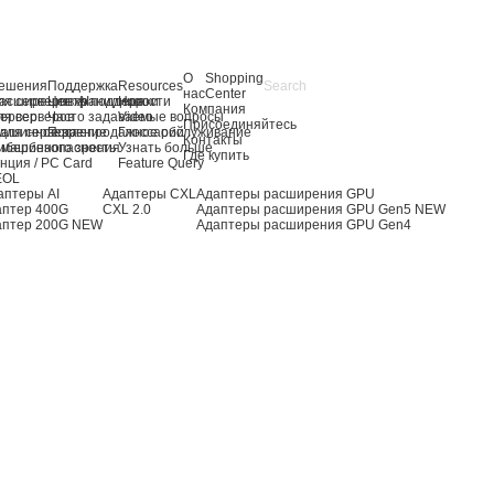
О
Shopping
ешения
Поддержка
Resources
нас
Center
я серверов AI
асширение хранилища
Центр поддержки
Новости
Компания
ля серверов
ервер
Часто задаваемые вопросы
Video
Присоединяйтесь
для сервера
ашинное зрение
Послепродажное обслуживание
Глоссарий
Контакты
 машинного зрения
ибербезопасность
Узнать больше
Где купить
нция / PC Card
Feature Query
EOL
аптеры AI
Адаптеры CXL
Адаптеры расширения GPU
аптер 400G
CXL 2.0
Адаптеры расширения GPU Gen5
NEW
аптер 200G
NEW
Адаптеры расширения GPU Gen4