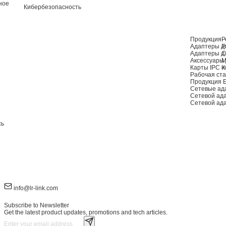
ное
Кибербезопасность
Продукция
Р
Адаптеры дл
Р
Адаптеры д
С
Аксессуары 
М
Карты IPC и
К
Рабочая ста
Продукция 
Сетевые ад
Сетевой ад
Сетевой ад
сь
info@lr-link.com
Subscribe to Newsletter
Get the latest product updates, promotions and tech articles.