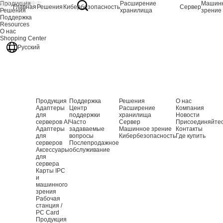
Продукция
Расширение
Машин
Главная
Решения
Кибербезопасность
Сервер
Решения
хранилища
зрение
Поддержка
Resources
О нас
Shopping Center
Русский
Продукция
Поддержка
Решения
О нас
Адаптеры
Центр
Расширение
Компания
для
поддержки
хранилища
Новости
серверов AI
Часто
Сервер
Присоединяйте
Адаптеры
задаваемые
Машинное зрение
Контакты
для
вопросы
Кибербезопасность
Где купить
серверов
Послепродажное
Аксессуары
обслуживание
для
сервера
Карты IPC
и
машинного
зрения
Рабочая
станция /
PC Card
Продукция