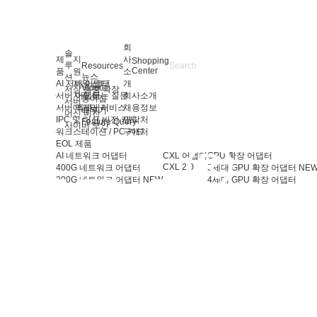
회
솔
제
지
사
Shopping
루
Resources
Center
품
원
소
뉴스
션
AI 서버 어댑터
지원 센터
개
Video
저장 용량 확장
서버 어댑터
자주 묻는 질문
회사소개
용어집
서버
서버 액세서리
애프터 서비스
채용정보
배우기
머신 비전
IPC 및 머신 비전 카드
연락처
Feature Query
사이버 보안
워크스테이션 / PC 카드
구매처
EOL 제품
AI 네트워크 어댑터
CXL 어댑터
GPU 확장 어댑터
CXL 2.0
400G 네트워크 어댑터
5세대 GPU 확장 어댑터
NE
200G 네트워크 어댑터
NEW
4세대 GPU 확장 어댑터