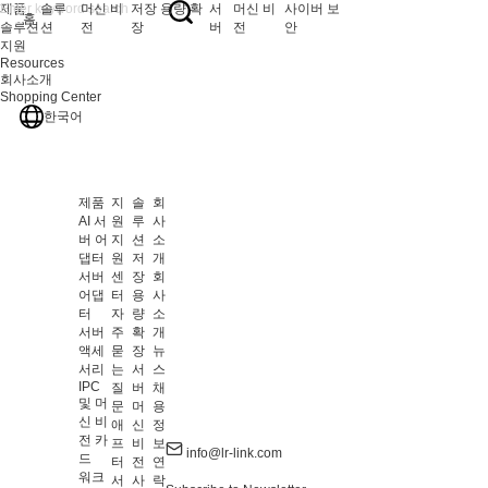
제품
솔루
머신 비
저장 용량 확
서
머신 비
사이버 보
홈
솔루션
션
전
장
버
전
안
지원
Resources
회사소개
Shopping Center
한국어
제품
지
솔
회
AI 서
원
루
사
버 어
지
션
소
댑터
원
저
개
서버
센
장
회
어댑
터
용
사
터
자
량
소
서버
주
확
개
액세
묻
장
뉴
서리
는
서
스
IPC
질
버
채
및 머
문
머
용
신 비
애
신
정
전 카
프
비
보
info@lr-link.com
드
터
전
연
워크
서
사
락