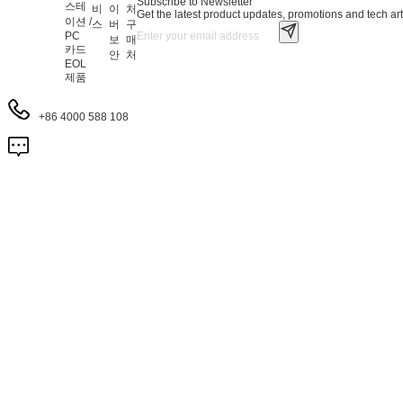
Subscribe to Newsletter
스테
비
이
처
Get the latest product updates, promotions and tech art
이션 /
스
버
구
PC
보
매
카드
안
처
EOL
제품
+86 4000 588 108