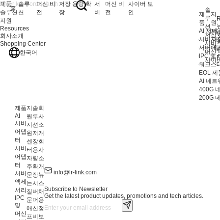
제품
솔루
머신 비
저장 용량 확
서
머신 비
사이버 보
홈
솔
솔루션
션
전
장
버
전
안
제
지
루
R
지원
품
원
션
Resources
AI 서버
지
V
저장 
회사소개
서버 어
자
서버
Shopping Center
서버 액
애
머신 
한국어
IPC 및
F
사이
워크스테
EOL 제
AI 네
400G
200G
제품
지
솔
회
AI
원
루
사
서버
지
션
소
어댑
원
저
개
터
센
장
회
서버
터
용
사
어댑
자
량
소
터
주
확
개
info@lr-link.com
서버
묻
장
뉴
액세
는
서
스
Subscribe to Newsletter
서리
질
버
채
Get the latest product updates, promotions and tech articles.
IPC
문
머
용
및
애
신
정
머신
프
비
보