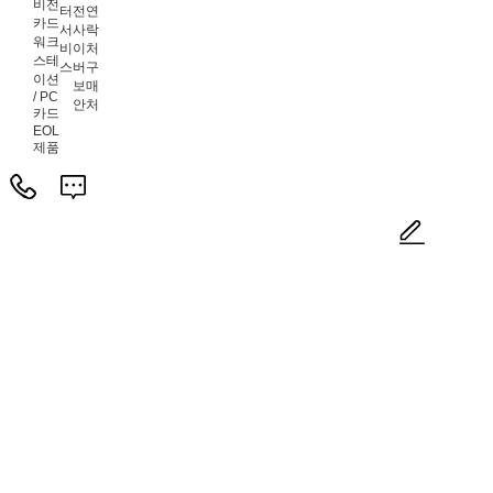
비전
터
전
연
카드
서
사
락
워크
비
이
처
스테
스
버
구
이션
보
매
/ PC
안
처
카드
EOL
제품