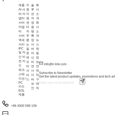
제품
지
솔
회
AI 서
원
루
사
버 어
지
션
소
댑터
원
저
개
서버
센
장
회
어댑
터
용
사
터
자
량
소
서버
주
확
개
액세
묻
장
뉴
서리
는
서
스
IPC
질
버
채
및 머
문
머
용
신 비
애
신
정
전 카
프
비
보
info@lr-link.com
드
터
전
연
워크
서
사
락
Subscribe to Newsletter
스테
비
이
처
Get the latest product updates, promotions and tech art
이션 /
스
버
구
PC
보
매
카드
안
처
EOL
제품
+86 4000 588 108