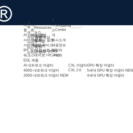
회
솔
제
지
사
Shopping
루
Resources
Center
품
원
소
뉴스
션
AI 서버 어댑터
지원 센터
개
Video
저장 용량 확장
서버 어댑터
자주 묻는 질문
회사소개
용어집
서버
서버 액세서리
애프터 서비스
채용정보
배우기
머신 비전
IPC 및 머신 비전 카드
연락처
Feature Query
사이버 보안
워크스테이션 / PC 카드
구매처
EOL 제품
AI 네트워크 어댑터
CXL 어댑터
GPU 확장 어댑터
CXL 2.0
400G 네트워크 어댑터
5세대 GPU 확장 어댑터
NE
200G 네트워크 어댑터
NEW
4세대 GPU 확장 어댑터