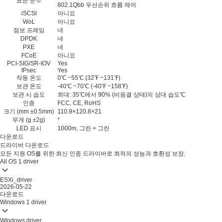
표준 준수
802.1Qbb 우선순위 흐름 제어
iSCSI
아니요
WoL
아니요
점보 프레임
네
DPDK
네
PXE
네
FCoE
아니요
PCI-SIG/SR-IOV
Yes
IPsec
Yes
작동 온도
0℃ ~55℃ (32℉ ~131℉)
보관 온도
-40℃ ~70℃ (-40℉ ~158℉)
보관 시 습도
최대: 35℃에서 90% (비응결 상태)의 상대 습도℃
인증
FCC, CE, RoHS
크기 (mm ±0.5mm)
110.9×120.8×21
무게 (g ±2g)
*
LED 표시
1000m, 그린 + 그린
다운로드
드라이버 다운로드
모든 지원 OS를 위한 최신 인증 드라이버로 최적의 성능과 호환성 보장.
All OS
1 driver
ESXi_driver
2026-05-22
다운로드
Windows
1 driver
Windows driver