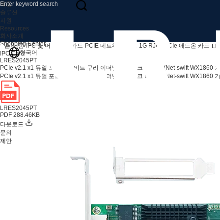
제품
솔루션
지원
Resources
회사소개
Shopping Center
홈
제품
IPC 및 머신 비전 카드
PCIE 네트워크 카드
1G RJ45 PCIe 애드온 카드
LR
한국어
IPC Card
LRES2045PT
PCIe v2.1 x1 듀얼 포트 기가비트 구리 이더넷 네트워크 어댑터 (Net-swift WX1860 
PCIe v2.1 x1 듀얼 포트 기가비트 구리 이더넷 네트워크 어댑터 (Net-swift WX1860 
LRES2045PT
PDF 288.46KB
다운로드
문의
제안