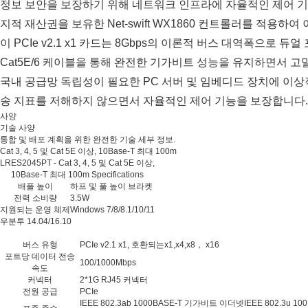
정보 보안을 보장하기 위해 네트워크 인프라에 자율적인 제어 기능
지적 재산권을 보유한 Net-swift WX1860 컨트롤러를 적용하
이 PCIe v2.1 x1 카드는 8Gbps의 이론적 버스 대역폭으로 
Cat5E/6 케이블을 통해 완전한 기가비트 성능을 유지하면서 
국내 공급망 독립성이 필요한 PC 서버 및 임베디드 장치에 이상적인
송 지표를 저해하지 않으면서 자율적인 제어 기능을 보장합니다.
사양
기술 사양
통합 및 배포 계획을 위한 완전한 기술 세부 정보.
Cat 3, 4, 5 및 Cat 5E 이상, 10Base-T 최대 100m
LRES2045PT - Cat 3, 4, 5 및 Cat 5E 이상,
10Base-T 최대 100m Specifications
배플 높이
하프 및 풀 높이 브라켓
전력 소비량
3.5W
지원되는 운영 체제
Windows 7/8/8.1/10/11
우분투 14.04/16.10
버스 유형
PCIe v2.1 x1, 호환되는x1,x4,x8， x16
포트당 데이터 전송
100/1000Mbps
속도
커넥터
2*1G RJ45 커넥터
전원 공급
PCIe
IEEE 802.3ab 1000BASE-T 기가비트 이더넷IEEE 802.3u 100