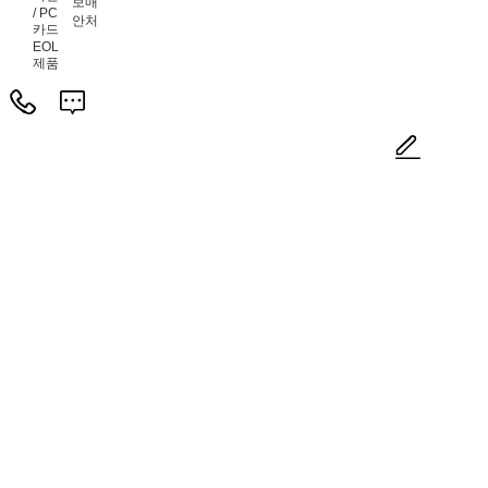
보
매
/ PC
안
처
카드
EOL
제품