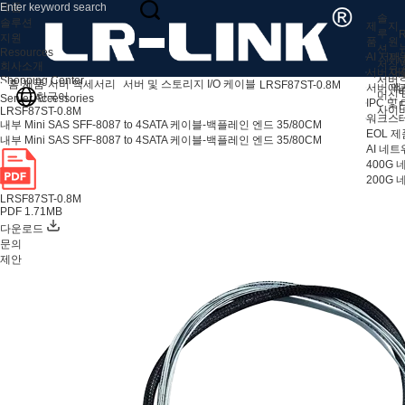
제품
솔
솔루션
제
지
루
R
지원
품
원
션
Resources
AI 서버
지
V
저장 
회사소개
서버 어
자
서버
Shopping Center
홈
제품
서버 액세서리
서버 및 스토리지 I/O 케이블
LRSF87ST-0.8M
서버 액
애
머신 
한국어
Server Accessories
IPC 및
F
사이
LRSF87ST-0.8M
워크스테
내부 Mini SAS SFF-8087 to 4SATA 케이블-백플레인 엔드 35/80CM
EOL 제
내부 Mini SAS SFF-8087 to 4SATA 케이블-백플레인 엔드 35/80CM
AI 네
400G
200G
LRSF87ST-0.8M
PDF 1.71MB
다운로드
문의
제안