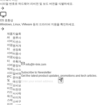
시리얼 번호로 하드웨어 리비전 및 보드 버전을 식별하세요.
OS 호환성
Windows, Linux, VMware 등의 드라이버 지원을 확인하세요.
제품
지
솔
회
AI
원
루
사
서버
지
션
소
어댑
원
저
개
터
센
장
회
서버
터
용
사
어댑
자
량
소
터
주
확
개
info@lr-link.com
서버
묻
장
뉴
액세
는
서
스
Subscribe to Newsletter
서리
질
버
채
Get the latest product updates, promotions and tech articles.
IPC
문
머
용
및
애
신
정
머신
프
비
보
비전
터
전
연
카드
서
사
락
워크
비
이
처
스테
스
버
구
이션