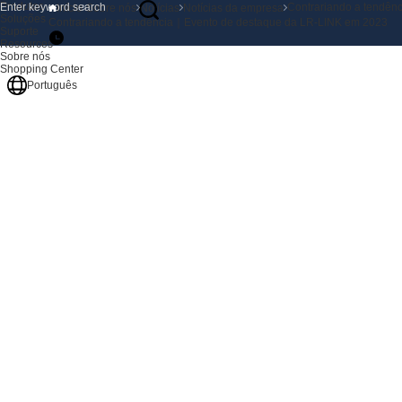
Produtos
Contrariando a tendên
Início
Sobre nós
Notícias
Notícias da empresa
Soluções
Contrariando a tendência｜Evento de destaque da LR-LINK em 2023
Suporte
Resources
Sobre nós
Shopping Center
Português