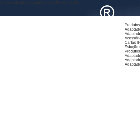
cia｜Evento de destaque da LR-LINK em 2023
Produto
Adaptado
Adaptado
Acessóri
Cartão I
Estação 
Produto
Adaptado
Adaptad
Adaptad