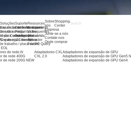
Sobre
Shopping
s
Soluções
Suporte
Resources
nós
Center
res de servidor AI
Expansão de Armazenamento
Centro de suporte
Notícias
Empresa
res de servidor
Servidor
Perguntas frequentes
Video
Junte-se a nós
os para servidores
Visão Computacional
Serviço pós-venda
Glossário
Contate-nos
PC e de visão mecânica
Segurança Cibernética
Aprender
Onde comprar
de trabalho / placa de PC
Feature Query
s EOL
res de rede AI
Adaptadores CXL
Adaptadores de expansão de GPU
or de rede 400G
CXL 2.0
Adaptadores de expansão de GPU Gen5
or de rede 200G
NEW
Adaptadores de expansão de GPU Gen4