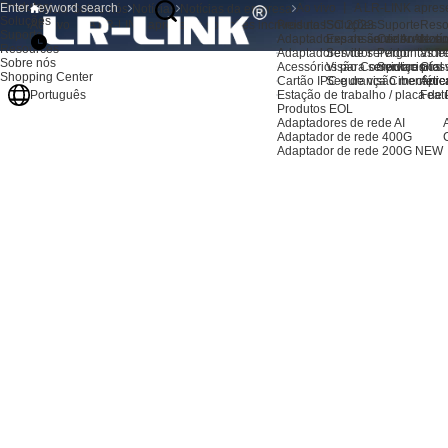
Produtos
Ao vivo 丨 A LR-LINK aprese
Início
Sobre nós
Notícias
Notícias da empresa
Soluções
Produtos
Soluções
Suporte
Reso
Ao vivo 丨 A LR-LINK apresenta soluções incríveis na ISC 2023
Suporte
Adaptadores de servidor AI
Expansão de Armaze
Centro de su
Notíc
Resources
Adaptadores de servidor
Servidor
Perguntas fr
Vide
Sobre nós
Acessórios para servidores
Visão Computacional
Serviço pós
Glos
Shopping Center
Cartão IPC e de visão mecânic
Segurança Cibernétic
Apre
Estação de trabalho / placa de
Feat
Português
Produtos EOL
Adaptadores de rede AI
Adaptador de rede 400G
Adaptador de rede 200G
NEW