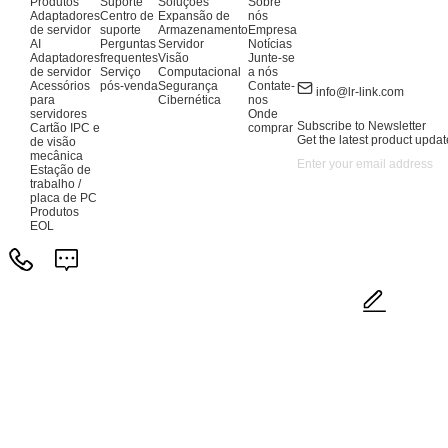
Produtos
Suporte
Soluções
Sobre
Adaptadores
Centro de
Expansão de
nós
de servidor
suporte
Armazenamento
Empresa
AI
Perguntas
Servidor
Notícias
Adaptadores
frequentes
Visão
Junte-se
de servidor
Serviço
Computacional
a nós
Acessórios
pós-venda
Segurança
Contate-
info@lr-link.com
para
Cibernética
nos
servidores
Onde
Subscribe to Newsletter
Cartão IPC e
comprar
Get the latest product updat
de visão
mecânica
Estação de
trabalho /
placa de PC
Produtos
EOL