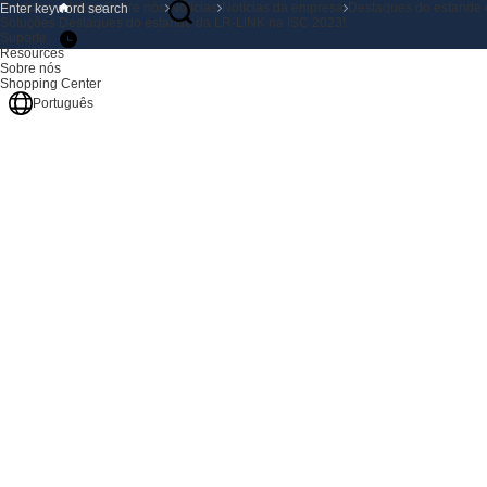
Produtos
Início
Sobre nós
Notícias
Notícias da empresa
Destaques do estande 
Soluções
Destaques do estande da LR-LINK na ISC 2023!
Suporte
Resources
Sobre nós
Shopping Center
Português