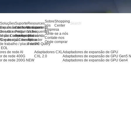
Sobre
Shopping
s
Soluções
Suporte
Resources
nós
Center
res de servidor AI
Expansão de Armazenamento
Centro de suporte
Notícias
Empresa
res de servidor
Servidor
Perguntas frequentes
Video
Junte-se a nós
os para servidores
Visão Computacional
Serviço pós-venda
Glossário
Contate-nos
PC e de visão mecânica
Segurança Cibernética
Aprender
Onde comprar
de trabalho / placa de PC
Feature Query
s EOL
res de rede AI
Adaptadores CXL
Adaptadores de expansão de GPU
or de rede 400G
CXL 2.0
Adaptadores de expansão de GPU Gen5
or de rede 200G
NEW
Adaptadores de expansão de GPU Gen4