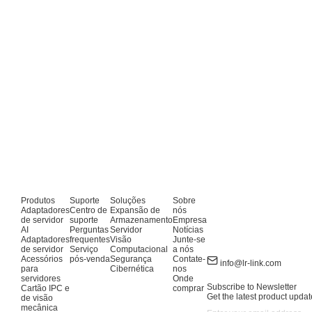
Produtos
Suporte
Soluções
Sobre
Adaptadores
Centro de
Expansão de
nós
de servidor
suporte
Armazenamento
Empresa
AI
Perguntas
Servidor
Notícias
Adaptadores
frequentes
Visão
Junte-se
de servidor
Serviço
Computacional
a nós
Acessórios
pós-venda
Segurança
Contate-
info@lr-link.com
para
Cibernética
nos
servidores
Onde
Subscribe to Newsletter
Cartão IPC e
comprar
Get the latest product updat
de visão
mecânica