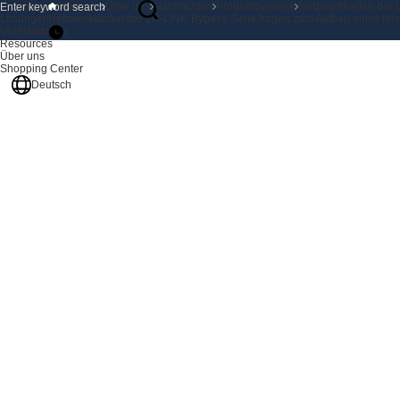
Produkte
Startseite
Über uns
Nachrichten
Produktdynamik
Netzwerkkarten der 
Lösungen
Netzwerkkarten der LR-LINK-Bypass-Serie tragen zum Aufbau eines leis
Unterstützung
Resources
Über uns
Shopping Center
Deutsch