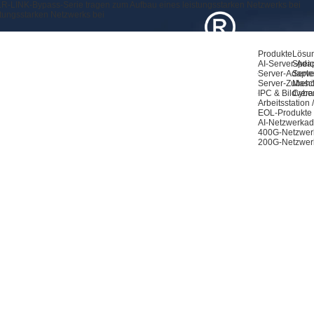
LR-LINK-Bypass-Serie tragen zum Aufbau eines leistungsstarken Netzwerks bei
tungsstarken Netzwerks bei
Produkte
Lösu
AI-Server-Ada
Speic
Server-Adapte
Serve
Server-Zubeh
Masch
IPC & Bildvera
Cyber
Arbeitsstation
EOL-Produkte
AI-Netzwerkad
400G-Netzwer
200G-Netzwer