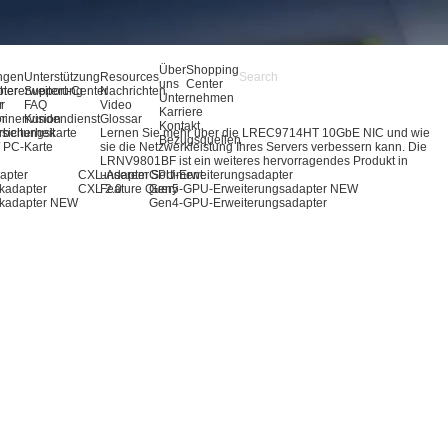
Über
Shopping
ngen
Unterstützung
Resources
uns
Center
pter
hererweiterung
Support-Center
Nachrichten
Unternehmen
r
r
FAQ
Video
Karriere
ör
inenvision
Kundendienst
Glossar
Kontakt
rbeitungskarte
sicherheit
Lernen Sie mehr über die LREC9714HT 10GbE NIC und wie
Bezugsquellen
 / PC-Karte
sie die Netzwerkleistung Ihres Servers verbessern kann. Die
LRNV9801BF ist ein weiteres hervorragendes Produkt in
apter
CXL-Adapter
unserem Sortiment.
GPU-Erweiterungsadapter
kadapter
CXL 2.0
Feature Query
Gen5-GPU-Erweiterungsadapter
NEW
kadapter
NEW
Gen4-GPU-Erweiterungsadapter