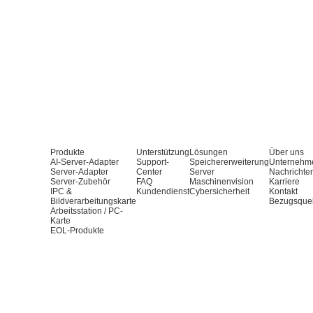
Produkte
Unterstützung
Lösungen
Über uns
AI-Server-Adapter
Support-
Speichererweiterung
Unternehm
Server-Adapter
Center
Server
Nachrichte
Server-Zubehör
FAQ
Maschinenvision
Karriere
IPC &
Kundendienst
Cybersicherheit
Kontakt
Bildverarbeitungskarte
Bezugsque
Arbeitsstation / PC-
Karte
EOL-Produkte