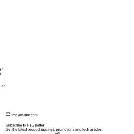
en
n
llen
info@lr-link.com
Subscribe to Newsletter
Get the latest product updates, promotions and tech articles.