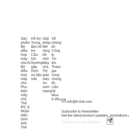
Sản
Hỗ trợ
Giải
Về
phẩm
Trung
pháp
chúng
Bộ
tâm hỗ
Mở
tôi
điều
trợ
rộng
Công
hợp
Câu
bộ
ty
máy
hỏi
nhớ
Tin
chủ AI
thường
Máy
tức
Bộ
gặp
chủ
Tham
điều
Dịch
Thị
gia
hợp
vụ hậu
giác
cùng
máy
mãi
máy
chúng
chủ
An
tôi
Phụ
ninh
Liên
kiện
mạng
hệ
máy
Mua
chủ
ở đâu
info@lr-link.com
Thẻ
IPC &
Nhận
Subscribe to Newsletter
diện
Get the latest product updates, promotions a
hình
ảnh
Thẻ