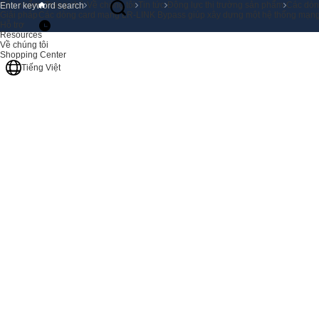
Sản phẩm
Trang chủ
Về chúng tôi
Tin tức
Động lực thị trường sản phẩm
Các dòn
Giải pháp
Các dòng card mạng LR-LINK Bypass giúp xây dựng một hệ thống mạ
Hỗ trợ
Resources
Về chúng tôi
Shopping Center
Tiếng Việt