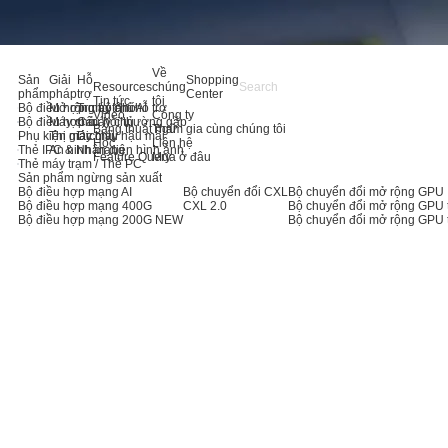
Về
Sản
Giải
Hỗ
Shopping
Resources
chúng
phẩm
pháp
trợ
Center
Tin tức
tôi
Bộ điều hợp máy chủ AI
Mở rộng bộ nhớ
Trung tâm hỗ trợ
Video
Công ty
Bộ điều hợp máy chủ
Máy chủ
Câu hỏi thường gặp
Bảng thuật ngữ
Tham gia cùng chúng tôi
Phụ kiện máy chủ
Thị giác máy
Dịch vụ hậu mãi
Học
Liên hệ
Thẻ IPC & Nhận diện hình ảnh
An ninh mạng
Feature Query
Mua ở đâu
Thẻ máy trạm / Thẻ PC
Sản phẩm ngừng sản xuất
Bộ điều hợp mạng AI
Bộ chuyển đổi CXL
Bộ chuyển đổi mở rộng GPU
Bộ điều hợp mạng 400G
CXL 2.0
Bộ chuyển đổi mở rộng GPU 
Bộ điều hợp mạng 200G
NEW
Bộ chuyển đổi mở rộng GPU 