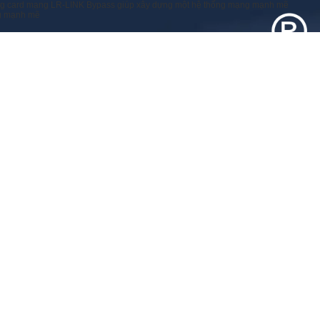
g card mạng LR-LINK Bypass giúp xây dựng một hệ thống mạng mạnh mẽ
ng mạnh mẽ