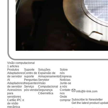
Visão computacional
1 articles
Produtos
Suporte
Soluções
Sobre
Adaptadores
Centro de
Expansão de
nós
de servidor
suporte
Armazenamento
Empresa
AI
Perguntas
Servidor
Notícias
Adaptadores
frequentes
Visão
Junte-se
de servidor
Serviço
Computacional
a nós
Acessórios
pós-venda
Segurança
Contate-
info@lr-link.com
para
Cibernética
nos
servidores
Onde
Subscribe to Newsletter
Cartão IPC e
comprar
Get the latest product updat
de visão
mecânica