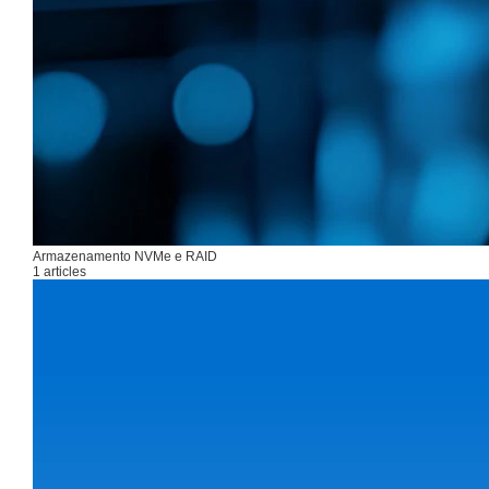
Armazenamento NVMe e RAID
1 articles