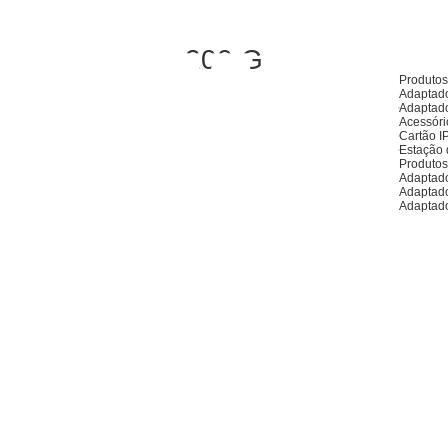
200 G
Produto
Adaptado
Adaptado
Acessóri
Cartão I
Estação 
Produto
Adaptado
Adaptad
Adaptad