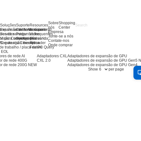
Sobre
Shopping
s
Soluções
Suporte
Resources
nós
Center
res de servidor AI
Expansão de Armazenamento
Centro de suporte
Notícias
Empresa
res de servidor
Servidor
Perguntas frequentes
Video
Junte-se a nós
os para servidores
Visão Computacional
Serviço pós-venda
Glossário
Contate-nos
PC e de visão mecânica
Segurança Cibernética
Aprender
Onde comprar
de trabalho / placa de PC
Feature Query
s EOL
res de rede AI
Adaptadores CXL
Adaptadores de expansão de GPU
or de rede 400G
CXL 2.0
Adaptadores de expansão de GPU Gen5
or de rede 200G
NEW
Adaptadores de expansão de GPU Gen4
Show
per page