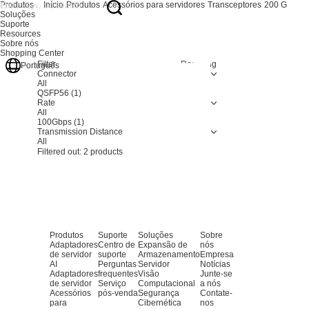
Produtos
Início
Produtos
Acessórios para servidores
Transceptores
200 G
Soluções
Suporte
Resources
Sobre nós
Shopping Center
Filter
Resetting
Português
Connector
All
QSFP56
(1)
Rate
All
100Gbps
(1)
Transmission Distance
All
Filtered out:
2
products
Produtos
Suporte
Soluções
Sobre
Adaptadores
Centro de
Expansão de
nós
de servidor
suporte
Armazenamento
Empresa
AI
Perguntas
Servidor
Notícias
Adaptadores
frequentes
Visão
Junte-se
de servidor
Serviço
Computacional
a nós
Acessórios
pós-venda
Segurança
Contate-
para
Cibernética
nos