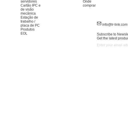
servidores
Onde
Cartão IPC e
comprar
de visão
mecânica
Estação de
trabalho /
info@lr-link.com
placa de PC
Produtos
EOL
Subscribe to Newsle
Get the latest produ