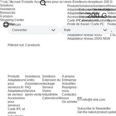
Produits
Accueil
Produits
Accessoires pour serveurs
Émetteurs-récepteurs
200 G
Solutions
Produits
Solutions
Assistance
Resou
Assistance
Adaptateurs pour serveurs AI
Extension du stockage
Centre d'assista
Actual
Resources
200 G
Adaptateurs de serveur
Serveur
FAQ
Video
À propos
Accessoires pour serveurs
Vision industrielle
Service après-ve
Gloss
Shopping Center
Carte IPC et vision industrielle
Cybersécurité
Appre
Filter
Poste de travail / Carte PC
Featu
Français
Produits EOL
Connector
Rate
Adaptateurs de réseau AI
Ada
Adaptateur réseau 400G
CXL
Adaptateur réseau 200G
NEW
QSFP56
(1)
100Gbps
(1)
Filtered out:
2
products
Produits
Assistance
Solutions
À propos
Adaptateurs
Centre
Extension du
Entreprise
pour
d'assistance
stockage
Actualités
serveurs AI
FAQ
Serveur
Rejoignez-
Adaptateurs
Service
Vision
nous
de serveur
après-vente
industrielle
Contactez-
Accessoires
Cybersécurité
nous
info@lr-link.com
pour
Où acheter
serveurs
Subscribe to Newsletter
Carte IPC et
Get the latest product updat
vision