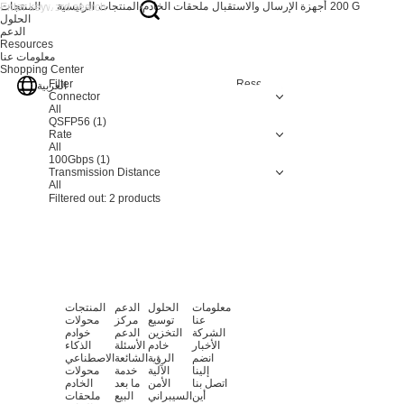
200 G
أجهزة الإرسال والاستقبال
ملحقات الخادم
المنتجات
الرئيسية
المنتجات
الحلول
الدعم
Resources
معلومات عنا
Shopping Center
Filter
Resetting
العربية
Connector
All
QSFP56
(1)
Rate
All
100Gbps
(1)
Transmission Distance
All
Filtered out:
2
products
معلومات
الحلول
الدعم
المنتجات
عنا
توسيع
مركز
محولات
الشركة
التخزين
الدعم
خوادم
الأخبار
خادم
الأسئلة
الذكاء
انضم
الرؤية
الشائعة
الاصطناعي
إلينا
الآلية
خدمة
محولات
اتصل بنا
الأمن
ما بعد
الخادم
أين
السيبراني
البيع
ملحقات