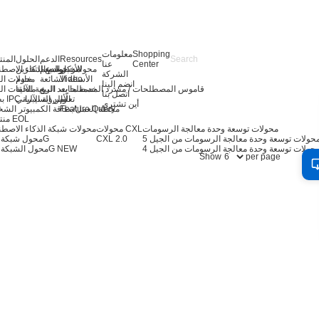
Shopping
معلومات
Resources
الدعم
الحلول
المن
Center
عنا
الأخبار
مركز الدعم
توسيع التخزين
محولات خوادم الذكاء الاصط
الشركة
Video
الأسئلة الشائعة
خادم
محولات ال
انضم إلينا
قاموس المصطلحات / مسرد المصطلحات
خدمة ما بعد البيع
الرؤية الآلية
ملحقات ال
اتصل بنا
تعلّم
بطاقة IPC والرؤية الآلية
الأمن السيبراني
أين تشتري
Feature Query
محطة العمل/بطاقة الكمبيوتر الش
منتجات EOL
محولات توسعة وحدة معالجة الرسومات
محولات CXL
محولات شبكة الذكاء الاصط
CXL 2.0
محول شبكة 400G
حولات توسعة وحدة معالجة الرسومات من الجيل 4
NEW
محول الشبكة 200G
Show
per page