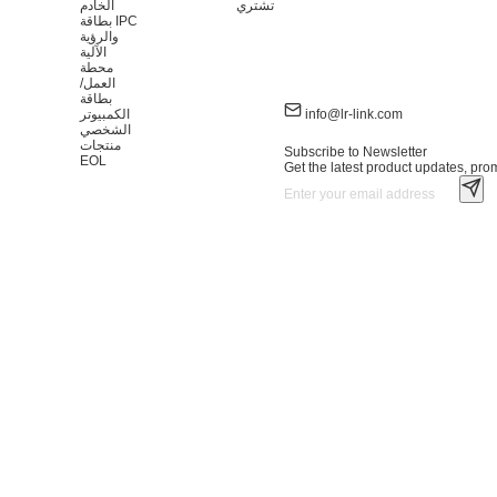
تشتري
الخادم
بطاقة IPC
والرؤية
الآلية
محطة
العمل/
بطاقة
info@lr-link.com
الكمبيوتر
الشخصي
منتجات
Subscribe to Newsletter
EOL
Get the latest product updates, prom