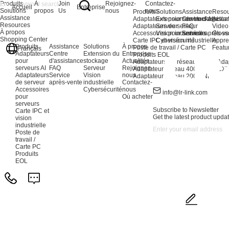
Produits
À
Join
Rejoignez-
Contactez-
Accueil
Entreprise
Solutions
propos
Us
nous
nous
Produits
Solutions
Assistance
Resou
Assistance
Adaptateurs pour serveurs AI
Extension du stockage
Centre d'assista
Actual
Resources
Adaptateurs de serveur
Serveur
FAQ
Video
À propos
Accessoires pour serveurs
Vision industrielle
Service après-ve
Gloss
Shopping Center
Carte IPC et vision industrielle
Cybersécurité
Appre
Produits
Assistance
Solutions
À propos
Poste de travail / Carte PC
Featu
Français
Adaptateurs
Centre
Extension du
Entreprise
Produits EOL
pour
d'assistance
stockage
Actualités
Adaptateurs de réseau AI
Ada
serveurs AI
FAQ
Serveur
Rejoignez-
Adaptateur réseau 400G
CXL
Adaptateurs
Service
Vision
nous
Adaptateur réseau 200G
NEW
de serveur
après-vente
industrielle
Contactez-
Accessoires
Cybersécurité
nous
info@lr-link.com
pour
Où acheter
serveurs
Subscribe to Newsletter
Carte IPC et
Get the latest product updat
vision
industrielle
Poste de
travail /
Carte PC
Produits
EOL