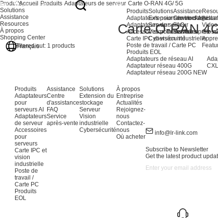
Produits
Accueil
Produits
Adaptateurs de serveur
Carte O-RAN 4G/ 5G
Solutions
Produits
Solutions
Assistance
Resou
Assistance
Adaptateurs pour serveurs AI
Extension du stockage
Centre d'assista
Actual
Resources
Carte O-RAN 4
Adaptateurs de serveur
Serveur
FAQ
Video
À propos
Accessoires pour serveurs
Vision industrielle
Service après-ve
Gloss
Shopping Center
Carte IPC et vision industrielle
Cybersécurité
Appre
Poste de travail / Carte PC
Featu
Filtered out:
1
products
Français
Produits EOL
Adaptateurs de réseau AI
Ada
Adaptateur réseau 400G
CXL
Adaptateur réseau 200G
NEW
Produits
Assistance
Solutions
À propos
Adaptateurs
Centre
Extension du
Entreprise
pour
d'assistance
stockage
Actualités
serveurs AI
FAQ
Serveur
Rejoignez-
Adaptateurs
Service
Vision
nous
de serveur
après-vente
industrielle
Contactez-
Accessoires
Cybersécurité
nous
info@lr-link.com
pour
Où acheter
serveurs
Subscribe to Newsletter
Carte IPC et
Get the latest product updat
vision
industrielle
Poste de
travail /
Carte PC
Produits
EOL