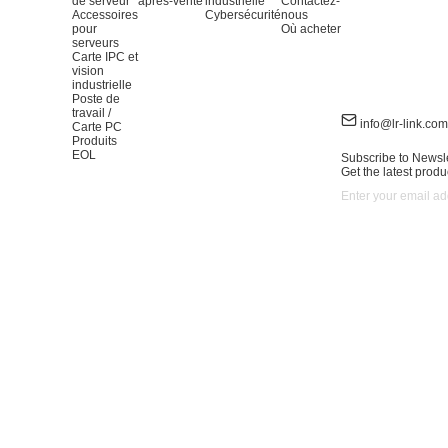
de serveur
après-vente
industrielle
Contactez-
Accessoires
Cybersécurité
nous
pour
Où acheter
serveurs
Carte IPC et
vision
industrielle
Poste de
travail /
info@lr-link.com
Carte PC
Produits
EOL
Subscribe to Newsle
Get the latest produ