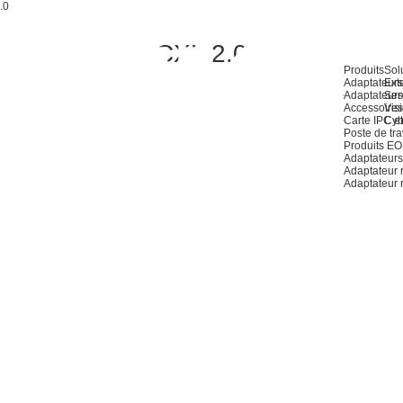
.0
CXL 2.0
Produits
Sol
Adaptateurs
Ext
Adaptateurs
Ser
Accessoires
Visi
Carte IPC et
Cyb
Poste de tra
Produits E
Adaptateurs
Adaptateur
Adaptateur