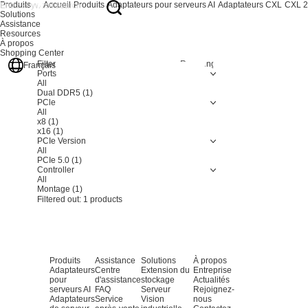
Produits
Accueil
Produits
Adaptateurs pour serveurs AI
Adaptateurs CXL
CXL 2
Solutions
Assistance
Resources
À propos
Shopping Center
Filter
Resetting
Français
Ports
All
Dual DDR5
(1)
PCle
All
x8
(1)
x16
(1)
PCIe Version
All
PCIe 5.0
(1)
Controller
All
Montage
(1)
Filtered out:
1
products
Produits
Assistance
Solutions
À propos
Adaptateurs
Centre
Extension du
Entreprise
pour
d'assistance
stockage
Actualités
serveurs AI
FAQ
Serveur
Rejoignez-
Adaptateurs
Service
Vision
nous