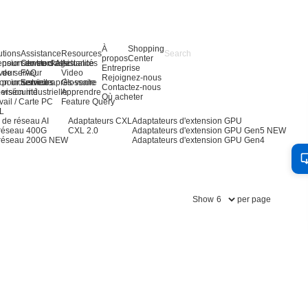
À
Shopping
utions
Assistance
Resources
propos
Center
 pour serveurs AI
ension du stockage
Centre d'assistance
Actualités
Entreprise
 de serveur
veur
FAQ
Video
Rejoignez-nous
 pour serveurs
on industrielle
Service après-vente
Glossaire
Contactez-nous
 vision industrielle
ersécurité
Apprendre
Où acheter
vail / Carte PC
Feature Query
OL
 de réseau AI
Adaptateurs CXL
Adaptateurs d'extension GPU
 réseau 400G
CXL 2.0
Adaptateurs d'extension GPU Gen5
NEW
 réseau 200G
NEW
Adaptateurs d'extension GPU Gen4
Show
per page