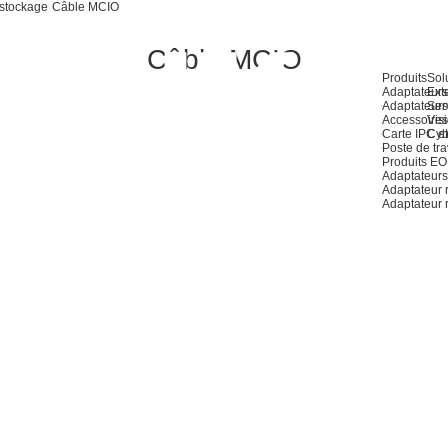
 stockage
Câble MCIO
Câble MCIO
Produits
Sol
Adaptateurs
Ext
Adaptateurs
Ser
Accessoires
Visi
Carte IPC et
Cyb
Poste de tra
Produits E
Adaptateurs
Adaptateur
Adaptateur