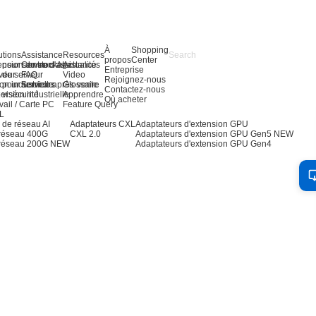
À
Shopping
utions
Assistance
Resources
propos
Center
 pour serveurs AI
ension du stockage
Centre d'assistance
Actualités
Entreprise
 de serveur
veur
FAQ
Video
Rejoignez-nous
 pour serveurs
on industrielle
Service après-vente
Glossaire
Contactez-nous
 vision industrielle
ersécurité
Apprendre
Où acheter
vail / Carte PC
Feature Query
OL
 de réseau AI
Adaptateurs CXL
Adaptateurs d'extension GPU
 réseau 400G
CXL 2.0
Adaptateurs d'extension GPU Gen5
NEW
 réseau 200G
NEW
Adaptateurs d'extension GPU Gen4