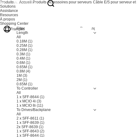
Produits
Accueil
Produits
Accessoires pour serveurs
Câble E/S pour serveur et
Solutions
Assistance
Resources
À propos
Shopping Center
Filter
Resetting
Français
Length
All
0.18M
(1)
0.25M
(1)
0.28M
(1)
0.3M
(1)
0.4M
(1)
0.6M
(1)
0.65M
(1)
0.8M
(4)
1M
(3)
2M
(1)
0.65M
(1)
To Controller
All
1 x SFF-8644
(1)
1 x MCIO 4i
(3)
1 x MCIO 8i
(11)
To Drives/Backplane
All
2 x SFF-8611
(1)
1 x SFF-8639
(1)
2x SFF-8639
(1)
1 x SFF-8643
(2)
1 x SFF-8644
(1)