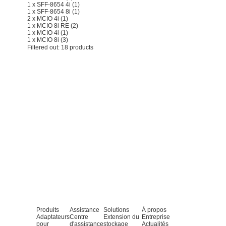
1 x SFF-8654 4i
(1)
1 x SFF-8654 8i
(1)
2 x MCIO 4i
(1)
1 x MCIO 8i RE
(2)
1 x MCIO 4i
(1)
1 x MCIO 8i
(3)
Filtered out:
18
products
Produits
Assistance
Solutions
À propos
Adaptateurs
Centre
Extension du
Entreprise
pour
d'assistance
stockage
Actualités