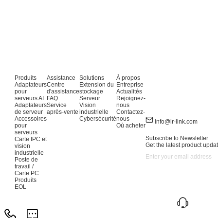
Produits
Assistance
Solutions
À propos
Adaptateurs
Centre
Extension du
Entreprise
pour
d'assistance
stockage
Actualités
serveurs AI
FAQ
Serveur
Rejoignez-
Adaptateurs
Service
Vision
nous
de serveur
après-vente
industrielle
Contactez-
Accessoires
Cybersécurité
nous
info@lr-link.com
pour
Où acheter
serveurs
Subscribe to Newsletter
Carte IPC et
Get the latest product updat
vision
industrielle
Poste de
travail /
Carte PC
Produits
EOL