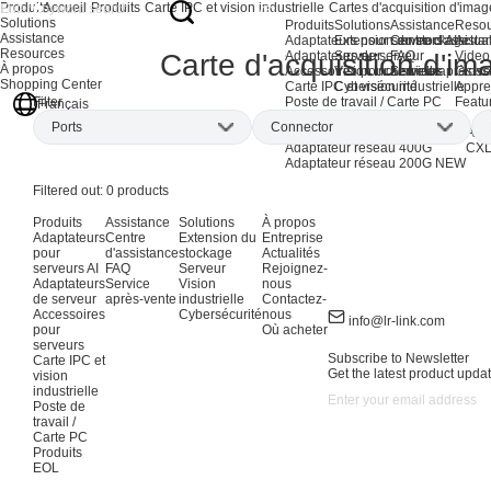
Produits
Accueil
Produits
Carte IPC et vision industrielle
Cartes d'acquisition d'ima
Solutions
Produits
Solutions
Assistance
Resou
Assistance
Adaptateurs pour serveurs AI
Extension du stockage
Centre d'assista
Actual
Resources
Carte d'acquisition d'i
Adaptateurs de serveur
Serveur
FAQ
Video
À propos
Accessoires pour serveurs
Vision industrielle
Service après-ve
Gloss
Shopping Center
Carte IPC et vision industrielle
Cybersécurité
Appre
Filter
Poste de travail / Carte PC
Featu
Français
Produits EOL
Ports
Connector
Adaptateurs de réseau AI
Ada
Adaptateur réseau 400G
CXL
Adaptateur réseau 200G
NEW
Filtered out:
0
products
Produits
Assistance
Solutions
À propos
Adaptateurs
Centre
Extension du
Entreprise
pour
d'assistance
stockage
Actualités
serveurs AI
FAQ
Serveur
Rejoignez-
Adaptateurs
Service
Vision
nous
de serveur
après-vente
industrielle
Contactez-
Accessoires
Cybersécurité
nous
info@lr-link.com
pour
Où acheter
serveurs
Subscribe to Newsletter
Carte IPC et
Get the latest product updat
vision
industrielle
Poste de
travail /
Carte PC
Produits
EOL