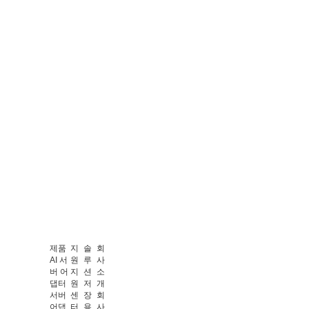
제품
지
솔
회
AI 서
원
루
사
버 어
지
션
소
댑터
원
저
개
서버
센
장
회
어댑
터
용
사