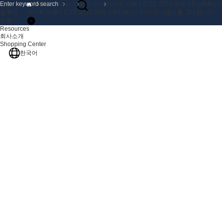
제품
홈
회사소개
뉴스
회사 뉴스
전시회 리뷰丨CITE 2023 폐막, LR-LIN
솔루션
전시회 리뷰丨CITE 2023 폐막, LR-LINK는 다시 만나뵙기를 고대합니다
지원
Resources
회사소개
Shopping Center
한국어