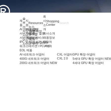
회
솔
제
지
사
Shopping
루
Resources
Center
품
원
소
뉴스
션
AI 서버 어댑터
지원 센터
개
Video
저장 용량 확장
서버 어댑터
자주 묻는 질문
회사소개
용어집
서버
서버 액세서리
애프터 서비스
채용정보
배우기
머신 비전
IPC 및 머신 비전 카드
연락처
Feature Query
사이버 보안
워크스테이션 / PC 카드
구매처
EOL 제품
AI 네트워크 어댑터
CXL 어댑터
GPU 확장 어댑터
CXL 2.0
400G 네트워크 어댑터
5세대 GPU 확장 어댑터
NE
200G 네트워크 어댑터
NEW
4세대 GPU 확장 어댑터