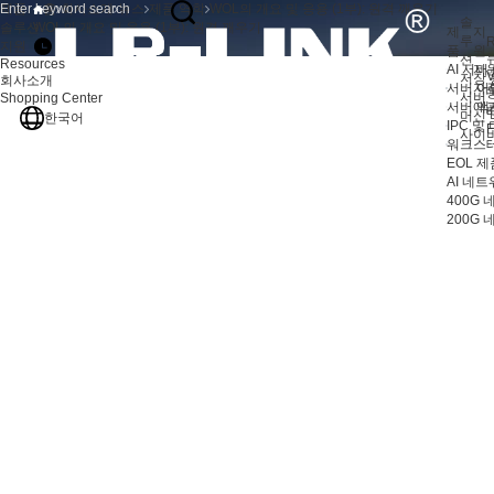
제품
홈
회사소개
뉴스
제품 역학
WOL의 개요 및 응용 (1부): 원격 깨우기
솔
솔루션
WOL의 개요 및 응용 (1부): 원격 깨우기
제
지
루
R
지원
품
원
션
Resources
AI 서버
지
V
저장 
회사소개
서버 어
자
서버
Shopping Center
서버 액
애
머신 
한국어
IPC 및
F
사이
워크스테
EOL 제
AI 네
400G
200G