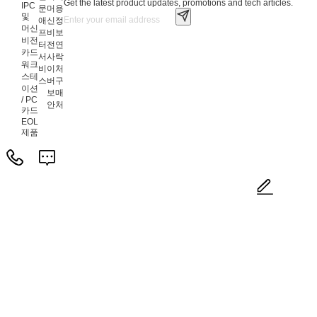
Get the latest product updates, promotions and tech articles.
IPC
문
머
용
및
애
신
정
머신
프
비
보
비전
터
전
연
카드
서
사
락
워크
비
이
처
스테
스
버
구
이션
보
매
/ PC
안
처
카드
EOL
제품