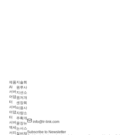
제품
지
솔
회
AI
원
루
사
서버
지
션
소
어댑
원
저
개
터
센
장
회
서버
터
용
사
어댑
자
량
소
터
주
확
개
info@lr-link.com
서버
묻
장
뉴
액세
는
서
스
Subscribe to Newsletter
서리
질
버
채