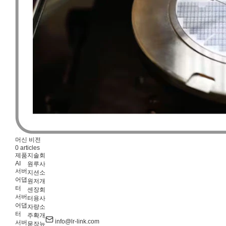
머신 비전
0 articles
제품
지
솔
회
AI
원
루
사
서버
지
션
소
어댑
원
저
개
터
센
장
회
서버
터
용
사
어댑
자
량
소
터
주
확
개
info@lr-link.com
서버
묻
장
뉴