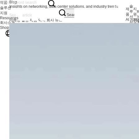
Blog
제품
솔
Insights on networking, data center solutions, and industry trends
솔루션
제
지
루
R
지원
품
원
Search
션
Resources
AI 서버
지
마케팅 활동
제품 역학
회사 뉴스
V
저장 
회사소개
서버 어
자
서버
Shopping Center
서버 액
애
머신 
한국어
IPC 및
F
사이
워크스테
EOL 제
AI 네
400G
200G