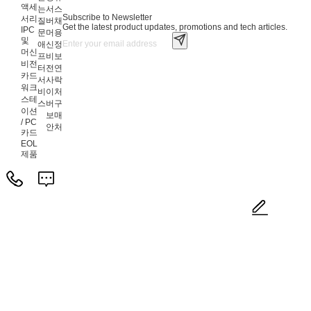
액세
는
서
스
Subscribe to Newsletter
서리
질
버
채
Get the latest product updates, promotions and tech articles.
IPC
문
머
용
및
애
신
정
머신
프
비
보
비전
터
전
연
카드
서
사
락
워크
비
이
처
스테
스
버
구
이션
보
매
/ PC
안
처
카드
EOL
제품