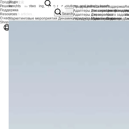
Продукция
Blog
Решения
Insights on networking, data center solutions, and industry trends
Продукция
Решения
Поддержка
Re
Поддержка
Адаптеры для серверов AI
Расширение хранили
Центр подде
Но
Search
Resources
Адаптеры для серверов
Сервер
Часто задав
Vi
О нас
Маркетинговые мероприятия
Динамика продукта
Новости компании
Аксессуары для сервера
Машинное зрение
Послепродаж
Гл
Shopping Center
Карты IPC и машинного зрения
Кибербезопасность
Уз
Рабочая станция / PC Card
Fe
Русский
Продукция EOL
Сетевые адаптеры AI
Адап
Сетевой адаптер 400G
CXL 
Сетевой адаптер 200G
NEW