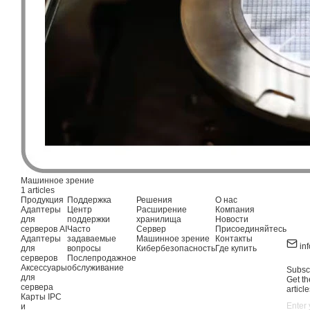
Машинное зрение
1 articles
Продукция
Поддержка
Решения
О нас
Адаптеры
Центр
Расширение
Компания
для
поддержки
хранилища
Новости
серверов AI
Часто
Сервер
Присоединяйтесь
Адаптеры
задаваемые
Машинное зрение
Контакты
in
для
вопросы
Кибербезопасность
Где купить
серверов
Послепродажное
Аксессуары
обслуживание
Subscr
для
Get th
сервера
article
Карты IPC
и