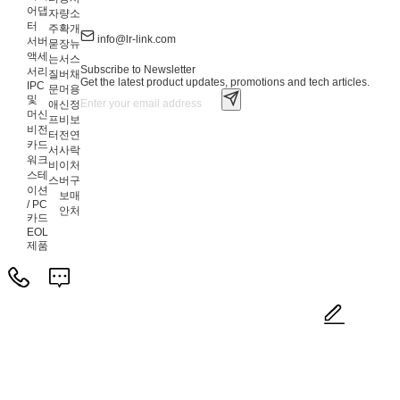
어댑
자
량
소
터
주
확
개
info@lr-link.com
서버
묻
장
뉴
액세
는
서
스
Subscribe to Newsletter
서리
질
버
채
Get the latest product updates, promotions and tech articles.
IPC
문
머
용
및
애
신
정
머신
프
비
보
비전
터
전
연
카드
서
사
락
워크
비
이
처
스테
스
버
구
이션
보
매
/ PC
안
처
카드
EOL
제품