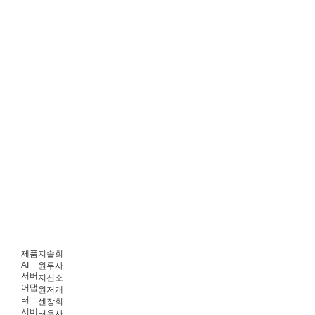
제품
지
솔
회
AI
원
루
사
서버
지
션
소
어댑
원
저
개
터
센
장
회
서버
터
용
사