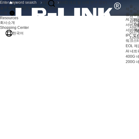
제품
홈
회사소개
뉴스
제품 역학
RAID 개요 및 사례 연구 (2부)
솔
솔루션
RAID 개요 및 사례 연구 (2부)
제
지
루
R
지원
품
원
션
Resources
AI 서버
지
V
저장 
회사소개
서버 어
자
서버
Shopping Center
서버 액
애
머신 
한국어
IPC 및
F
사이
워크스테
EOL 제
AI 네
400G
200G