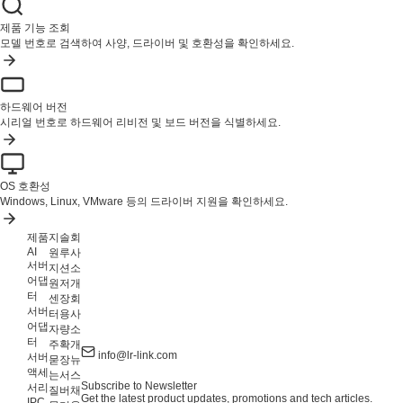
제품 기능 조회
모델 번호로 검색하여 사양, 드라이버 및 호환성을 확인하세요.
하드웨어 버전
시리얼 번호로 하드웨어 리비전 및 보드 버전을 식별하세요.
OS 호환성
Windows, Linux, VMware 등의 드라이버 지원을 확인하세요.
제품
지
솔
회
AI
원
루
사
서버
지
션
소
어댑
원
저
개
터
센
장
회
서버
터
용
사
어댑
자
량
소
터
주
확
개
info@lr-link.com
서버
묻
장
뉴
액세
는
서
스
Subscribe to Newsletter
서리
질
버
채
Get the latest product updates, promotions and tech articles.
IPC