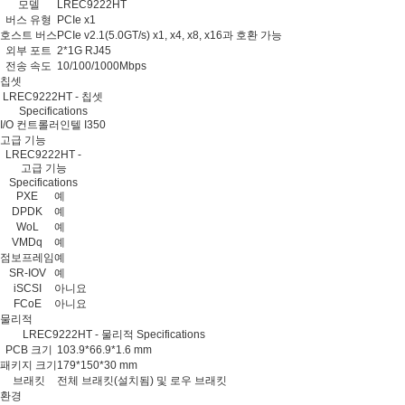
모델
LREC9222HT
버스 유형
PCIe x1
호스트 버스
PCIe v2.1(5.0GT/s) x1, x4, x8, x16과 호환 가능
외부 포트
2*1G RJ45
전송 속도
10/100/1000Mbps
칩셋
LREC9222HT - 칩셋
Specifications
I/O 컨트롤러
인텔 I350
고급 기능
LREC9222HT -
고급 기능
Specifications
PXE
예
DPDK
예
WoL
예
VMDq
예
점보프레임
예
SR-IOV
예
iSCSI
아니요
FCoE
아니요
물리적
LREC9222HT - 물리적 Specifications
PCB 크기
103.9*66.9*1.6 mm
패키지 크기
179*150*30 mm
브래킷
전체 브래킷(설치됨) 및 로우 브래킷
환경