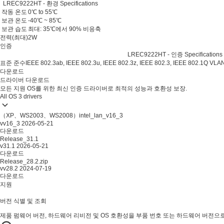
LREC9222HT - 환경 Specifications
작동 온도
0℃ to 55℃
보관 온도
-40℃ ~ 85℃
보관 습도
최대: 35℃에서 90% 비응축
전력(최대)
2W
인증
LREC9222HT - 인증 Specifications
표준 준수
IEEE 802.3ab, IEEE 802.3u, IEEE 802.3z, IEEE 802.3, IEEE 802.1Q VLA
다운로드
드라이버 다운로드
모든 지원 OS를 위한 최신 인증 드라이버로 최적의 성능과 호환성 보장.
All OS
3 drivers
（XP、WS2003、WS2008）intel_lan_v16_3
vv16_3
2026-05-21
다운로드
Release_31.1
v31.1
2026-05-21
다운로드
Release_28.2.zip
vv28.2
2024-07-19
다운로드
지원
버전 식별 및 조회
제품 펌웨어 버전, 하드웨어 리비전 및 OS 호환성을 부품 번호 또는 하드웨어 버전으