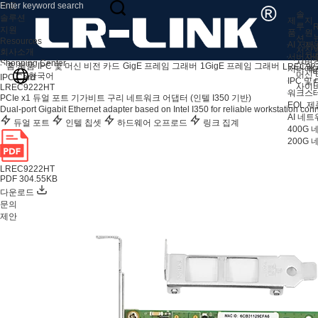
제품
솔
솔루션
제
지
루
R
지원
품
원
션
Resources
AI 서버
지
V
저장 
회사소개
서버 어
자
서버
Shopping Center
홈
제품
IPC 및 머신 비전 카드
GigE 프레임 그래버
1GigE 프레임 그래버
LREC92
서버 액
애
머신 
한국어
IPC Card
IPC 및
F
사이
LREC9222HT
워크스테
PCIe x1 듀얼 포트 기가비트 구리 네트워크 어댑터 (인텔 I350 기반)
EOL 제
Dual-port Gigabit Ethernet adapter based on Intel I350 for reliable workstation conne
AI 네
듀얼 포트
인텔 칩셋
하드웨어 오프로드
링크 집계
400G
200G
LREC9222HT
PDF 304.55KB
다운로드
문의
제안