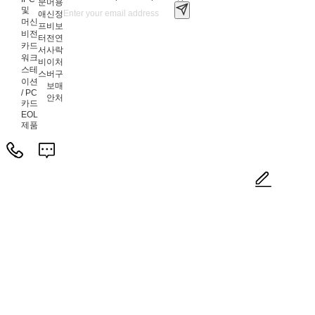
문
머
용
및
애
신
정
머신
프
비
보
비전
터
전
연
카드
서
사
락
워크
비
이
처
스테
스
버
구
이션
보
매
/ PC
안
처
카드
EOL
제품