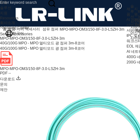
제품
솔
솔루션
제
지
루
R
지원
품
원
션
Resources
AI 서버
지
V
저장 
회사소개
서버 어
자
서버
Shopping Center
홈
제품
서버 액세서리
섬유 점퍼
MPO-MPO-OM3/150-8F-3.0-LSZH-3m
서버 액
애
머신 
한국어
Server Accessories
IPC 및
F
사이
MPO-MPO-OM3/150-8F-3.0-LSZH-3m
워크스테
40G/100G MPO - MPO 멀티모드 광 점퍼 3m-8코어
EOL 제
40G/100G MPO - MPO 멀티모드 광 점퍼 3m-8코어
AI 네
400G
200G
MPO-MPO-OM3/150-8F-3.0-LSZH-3m
PDF --
다운로드
문의
제안