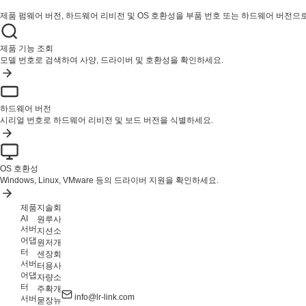
제품 펌웨어 버전, 하드웨어 리비전 및 OS 호환성을 부품 번호 또는 하드웨어 버전으
제품 기능 조회
모델 번호로 검색하여 사양, 드라이버 및 호환성을 확인하세요.
하드웨어 버전
시리얼 번호로 하드웨어 리비전 및 보드 버전을 식별하세요.
OS 호환성
Windows, Linux, VMware 등의 드라이버 지원을 확인하세요.
제품
지
솔
회
AI
원
루
사
서버
지
션
소
어댑
원
저
개
터
센
장
회
서버
터
용
사
어댑
자
량
소
터
주
확
개
info@lr-link.com
서버
묻
장
뉴