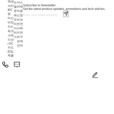
액세
는
서
스
Subscribe to Newsletter
서리
질
버
채
Get the latest product updates, promotions and tech articles.
IPC
문
머
용
및
애
신
정
머신
프
비
보
비전
터
전
연
카드
서
사
락
워크
비
이
처
스테
스
버
구
이션
보
매
/ PC
안
처
카드
EOL
제품