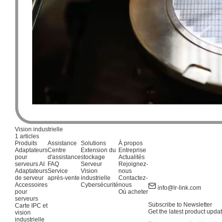
Vision industrielle
1 articles
Produits
Assistance
Solutions
À propos
Adaptateurs
Centre
Extension du
Entreprise
pour
d'assistance
stockage
Actualités
serveurs AI
FAQ
Serveur
Rejoignez-
Adaptateurs
Service
Vision
nous
de serveur
après-vente
industrielle
Contactez-
Accessoires
Cybersécurité
nous
info@lr-link.com
pour
Où acheter
serveurs
Subscribe to Newsletter
Carte IPC et
Get the latest product updat
vision
industrielle