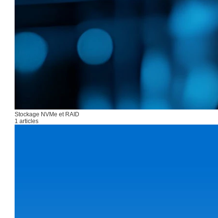
Stockage NVMe et RAID
1 articles