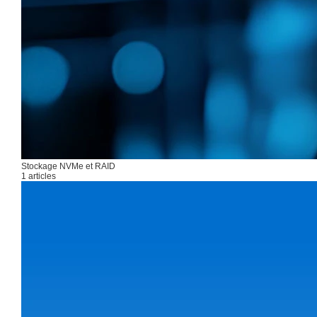
Stockage NVMe et RAID
1 articles