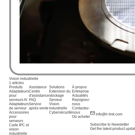
Vision industrielle
1 articles
Produits
Assistance
Solutions
À propos
Adaptateurs
Centre
Extension du
Entreprise
pour
d'assistance
stockage
Actualités
serveurs AI
FAQ
Serveur
Rejoignez-
Adaptateurs
Service
Vision
nous
de serveur
après-vente
industrielle
Contactez-
Accessoires
Cybersécurité
nous
info@lr-link.com
pour
Où acheter
serveurs
Subscribe to Newsletter
Carte IPC et
Get the latest product updat
vision
industrielle