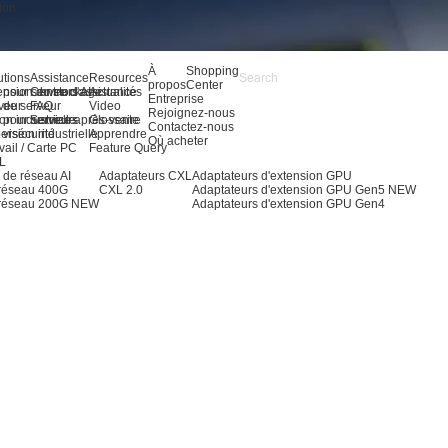
ion
À
Shopping
utions
Assistance
Resources
propos
Center
 pour serveurs AI
ension du stockage
Centre d'assistance
Actualités
Entreprise
 de serveur
veur
FAQ
Video
Rejoignez-nous
 pour serveurs
on industrielle
Service après-vente
Glossaire
Contactez-nous
 vision industrielle
ersécurité
Apprendre
Où acheter
vail / Carte PC
Feature Query
OL
 de réseau AI
Adaptateurs CXL
Adaptateurs d'extension GPU
 réseau 400G
CXL 2.0
Adaptateurs d'extension GPU Gen5
NEW
 réseau 200G
NEW
Adaptateurs d'extension GPU Gen4