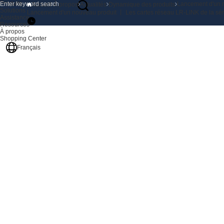
Produits
Lancement d'un n
Accueil
À propos
Actualités
Dynamique des produits
Solutions
Lancement d'un nouveau produit 丨 Les cartes réseau LR-LINK de la sér
Assistance
Resources
À propos
Shopping Center
Français