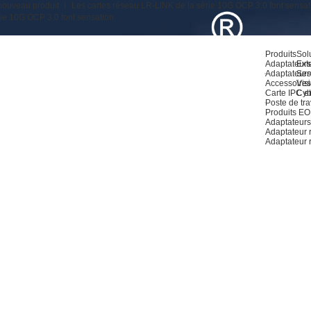
ouveau produit 丨 Les cartes réseau LR-LINK de la série 10G OCP 3.0 font sensat
ie 10G OCP 3.0 font sensation
Produits
Sol
Adaptateurs
Ext
Adaptateurs
Ser
Accessoires
Visi
Carte IPC et
Cyb
Poste de tra
Produits E
Adaptateurs
Adaptateur
Adaptateur