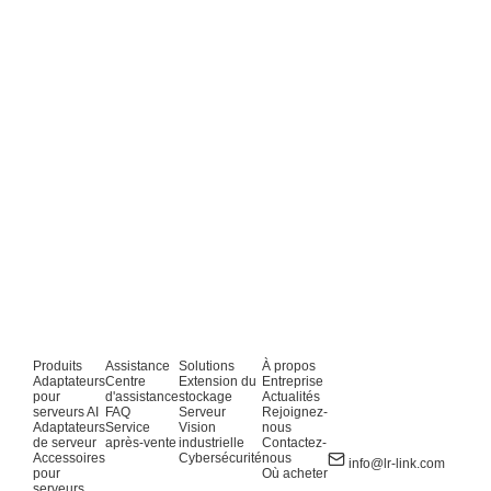
Produits
Assistance
Solutions
À propos
Adaptateurs
Centre
Extension du
Entreprise
pour
d'assistance
stockage
Actualités
serveurs AI
FAQ
Serveur
Rejoignez-
Adaptateurs
Service
Vision
nous
de serveur
après-vente
industrielle
Contactez-
Accessoires
Cybersécurité
nous
info@lr-link.com
pour
Où acheter
serveurs