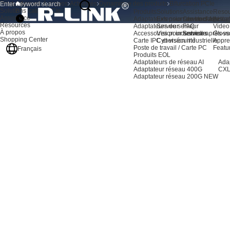
Produits
Accueil
À propos
Actualités
Dynamique des produits
Bifurcation PCIe
Solutions
Bifurcation PCIe
Produits
Solutions
Assistance
Resou
Assistance
Adaptateurs pour serveurs AI
Extension du stockage
Centre d'assista
Actual
Resources
Adaptateurs de serveur
Serveur
FAQ
Video
À propos
Accessoires pour serveurs
Vision industrielle
Service après-ve
Gloss
Shopping Center
Carte IPC et vision industrielle
Cybersécurité
Appre
Poste de travail / Carte PC
Featu
Français
Produits EOL
Adaptateurs de réseau AI
Ada
Adaptateur réseau 400G
CXL
Adaptateur réseau 200G
NEW