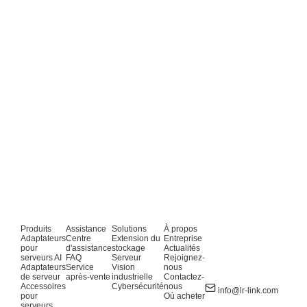
Produits
Assistance
Solutions
À propos
Adaptateurs
Centre
Extension du
Entreprise
pour
d'assistance
stockage
Actualités
serveurs AI
FAQ
Serveur
Rejoignez-
Adaptateurs
Service
Vision
nous
de serveur
après-vente
industrielle
Contactez-
Accessoires
Cybersécurité
nous
info@lr-link.com
pour
Où acheter
serveurs