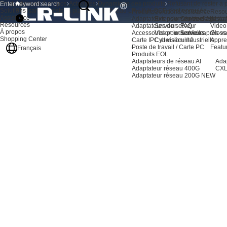
Produits
Accueil
À propos
Actualités
Dynamique des produits
Refusant de rester à 
Solutions
Refusant de rester à plat, la carte réseau LR-LINK OCP s'est enroulée
Produits
Solutions
Assistance
Resou
Assistance
Adaptateurs pour serveurs AI
Extension du stockage
Centre d'assista
Actual
Resources
Adaptateurs de serveur
Serveur
FAQ
Video
À propos
Accessoires pour serveurs
Vision industrielle
Service après-ve
Gloss
Shopping Center
Carte IPC et vision industrielle
Cybersécurité
Appre
Poste de travail / Carte PC
Featu
Français
Produits EOL
Adaptateurs de réseau AI
Ada
Adaptateur réseau 400G
CXL
Adaptateur réseau 200G
NEW