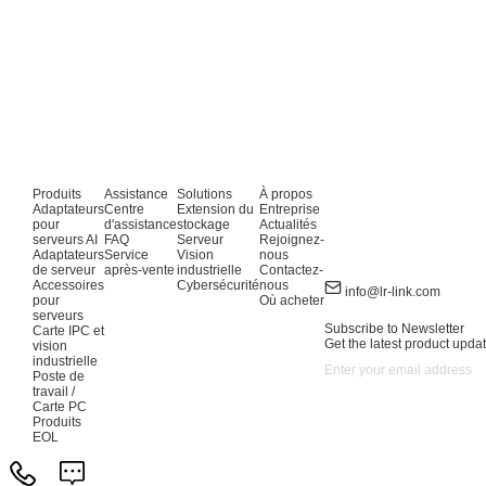
Produits
Assistance
Solutions
À propos
Adaptateurs
Centre
Extension du
Entreprise
pour
d'assistance
stockage
Actualités
serveurs AI
FAQ
Serveur
Rejoignez-
Adaptateurs
Service
Vision
nous
de serveur
après-vente
industrielle
Contactez-
Accessoires
Cybersécurité
nous
info@lr-link.com
pour
Où acheter
serveurs
Subscribe to Newsletter
Carte IPC et
Get the latest product updat
vision
industrielle
Poste de
travail /
Carte PC
Produits
EOL