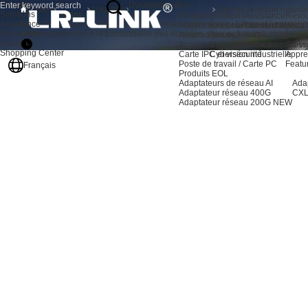
Produits
À
Dynamique des
Accueil
Actualités
Solutions
propos
produits
Produits
Solutions
Assistance
Resou
Assistance
L'ère de la vision industrielle : comment les cartes réseau Ethernet haut déb
Adaptateurs pour serveurs AI
Extension du stockage
Centre d'assista
Actual
Resources
d'étranglement lié à la transmission des données d'inspection industrielle
Adaptateurs de serveur
Serveur
FAQ
Video
À propos
Accessoires pour serveurs
Vision industrielle
Service après-ve
Gloss
Shopping Center
Carte IPC et vision industrielle
Cybersécurité
Appre
Poste de travail / Carte PC
Featu
Français
Produits EOL
Adaptateurs de réseau AI
Ada
Adaptateur réseau 400G
CXL
Adaptateur réseau 200G
NEW