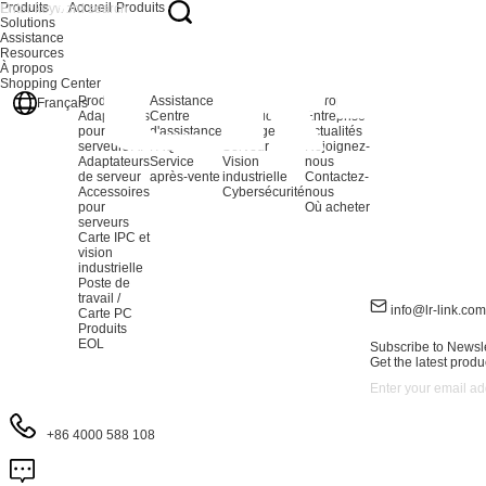
Produits
Accueil
Produits
Solutions
Assistance
Resources
À propos
Shopping Center
Produits
Assistance
Solutions
À propos
Français
Adaptateurs
Centre
Extension du
Entreprise
pour
d'assistance
stockage
Actualités
serveurs AI
FAQ
Serveur
Rejoignez-
Adaptateurs
Service
Vision
nous
de serveur
après-vente
industrielle
Contactez-
Accessoires
Cybersécurité
nous
pour
Où acheter
serveurs
Carte IPC et
vision
industrielle
Poste de
travail /
info@lr-link.com
Carte PC
Produits
EOL
Subscribe to Newsle
Get the latest produ
+86 4000 588 108