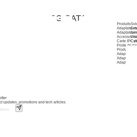
6G SATA
Produits
Sol
Adaptateurs
Ext
Adaptateurs
Ser
Accessoires
Visi
Carte IPC et
Cyb
Poste de tra
Produits E
Adaptateurs
Adaptateur
Adaptateur
tter
ct updates, promotions and tech articles.