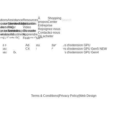
À
Shopping
utions
Assistance
Resources
propos
Center
 pour serveurs AI
ension du stockage
Centre d'assistance
Actualités
Entreprise
 de serveur
veur
FAQ
Video
Rejoignez-nous
 pour serveurs
on industrielle
Service après-vente
Glossaire
Contactez-nous
 vision industrielle
ersécurité
Apprendre
Où acheter
vail / Carte PC
Feature Query
OL
 de réseau AI
Adaptateurs CXL
Adaptateurs d'extension GPU
 réseau 400G
CXL 2.0
Adaptateurs d'extension GPU Gen5
NEW
 réseau 200G
NEW
Adaptateurs d'extension GPU Gen4
Terms & Conditions
|
Privacy Policy
|
Web Design