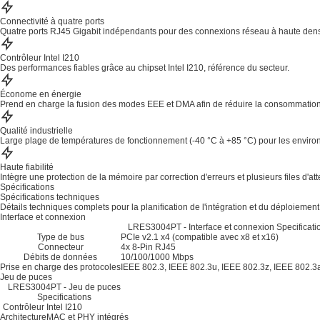
Connectivité à quatre ports
Quatre ports RJ45 Gigabit indépendants pour des connexions réseau à haute dens
Contrôleur Intel I210
Des performances fiables grâce au chipset Intel I210, référence du secteur.
Économe en énergie
Prend en charge la fusion des modes EEE et DMA afin de réduire la consommation d
Qualité industrielle
Large plage de températures de fonctionnement (-40 °C à +85 °C) pour les environn
Haute fiabilité
Intègre une protection de la mémoire par correction d'erreurs et plusieurs files d'at
Spécifications
Spécifications techniques
Détails techniques complets pour la planification de l'intégration et du déploiement
Interface et connexion
LRES3004PT - Interface et connexion Specificati
Type de bus
PCIe v2.1 x4 (compatible avec x8 et x16)
Connecteur
4x 8-Pin RJ45
Débits de données
10/100/1000 Mbps
Prise en charge des protocoles
IEEE 802.3, IEEE 802.3u, IEEE 802.3z, IEEE 802.
Jeu de puces
LRES3004PT - Jeu de puces
Specifications
Contrôleur
Intel I210
Architecture
MAC et PHY intégrés