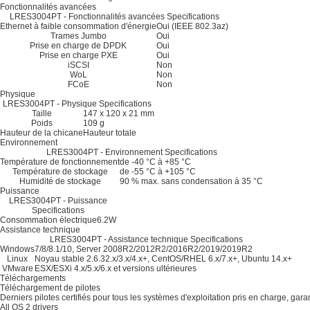
Fonctionnalités avancées
LRES3004PT - Fonctionnalités avancées Specifications
Ethernet à faible consommation d'énergie
Oui (IEEE 802.3az)
Trames Jumbo
Oui
Prise en charge de DPDK
Oui
Prise en charge PXE
Oui
iSCSI
Non
WoL
Non
FCoE
Non
Physique
LRES3004PT - Physique Specifications
Taille
147 x 120 x 21 mm
Poids
109 g
Hauteur de la chicane
Hauteur totale
Environnement
LRES3004PT - Environnement Specifications
Température de fonctionnement
de -40 °C à +85 °C
Température de stockage
de -55 °C à +105 °C
Humidité de stockage
90 % max. sans condensation à 35 °C
Puissance
LRES3004PT - Puissance
Specifications
Consommation électrique
6.2W
Assistance technique
LRES3004PT - Assistance technique Specifications
Windows
7/8/8.1/10, Server 2008R2/2012R2/2016R2/2019/2019R2
Linux
Noyau stable 2.6.32.x/3.x/4.x+, CentOS/RHEL 6.x/7.x+, Ubuntu 14.x+
VMware
ESX/ESXi 4.x/5.x/6.x et versions ultérieures
Téléchargements
Téléchargement de pilotes
Derniers pilotes certifiés pour tous les systèmes d'exploitation pris en charge, gar
All OS
2 drivers