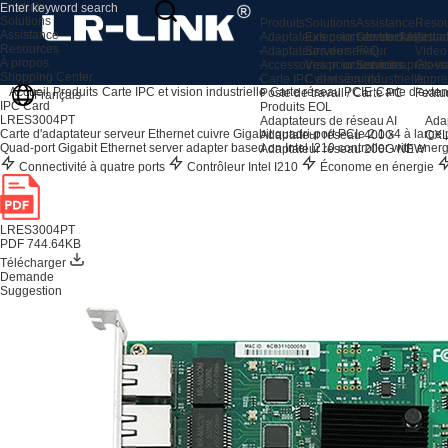
Produits
Solutions
Produits
Solutions
Assistance
Resou
Assistance
Adaptateurs pour serveurs AI
Extension du stockage
Centre d'assista
Actual
Resources
Adaptateurs de serveur
Serveur
FAQ
Video
À propos
Accessoires pour serveurs
Vision industrielle
Service après-ve
Gloss
Shopping Center
Carte IPC et vision industrielle
Cybersécurité
Appre
Accueil
Produits
Carte IPC et vision industrielle
Carte réseau PCIE
Carte d'exte
Poste de travail / Carte PC
Featu
Français
IPC Card
Produits EOL
LRES3004PT
Adaptateurs de réseau AI
Ada
Carte d'adaptateur serveur Ethernet cuivre Gigabit quadri-port PCIe 2.1 x4 à large 
Adaptateur réseau 400G
CXL
Quad-port Gigabit Ethernet server adapter based on Intel I210 controller with energy
Adaptateur réseau 200G
NEW
Connectivité à quatre ports
Contrôleur Intel I210
Économe en énergie
LRES3004PT
PDF 744.64KB
Télécharger
Demande
Suggestion