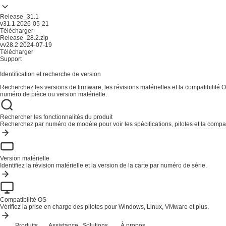
Release_31.1
v31.1
2026-05-21
Télécharger
Release_28.2.zip
vv28.2
2024-07-19
Télécharger
Support
Identification et recherche de version
Recherchez les versions de firmware, les révisions matérielles et la compatibilité O
numéro de pièce ou version matérielle.
Rechercher les fonctionnalités du produit
Recherchez par numéro de modèle pour voir les spécifications, pilotes et la compati
Version matérielle
Identifiez la révision matérielle et la version de la carte par numéro de série.
Compatibilité OS
Vérifiez la prise en charge des pilotes pour Windows, Linux, VMware et plus.
Produits
Assistance
Solutions
À propos