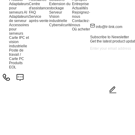
Adaptateurs
Centre
Extension du
Entreprise
pour
d'assistance
stockage
Actualités
serveurs AI
FAQ
Serveur
Rejoignez-
Adaptateurs
Service
Vision
nous
de serveur
après-vente
industrielle
Contactez-
Accessoires
Cybersécurité
nous
info@lr-link.com
pour
Où acheter
serveurs
Subscribe to Newsletter
Carte IPC et
Get the latest product updat
vision
industrielle
Poste de
travail /
Carte PC
Produits
EOL