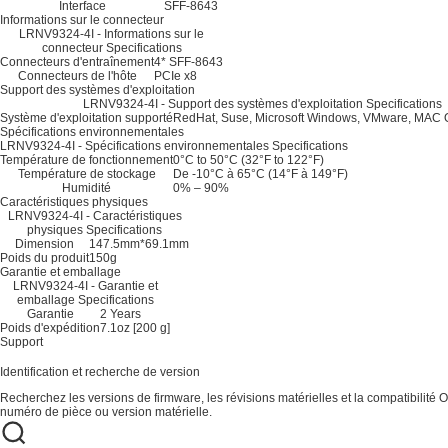
Interface
SFF-8643
Informations sur le connecteur
LRNV9324-4I - Informations sur le
connecteur Specifications
Connecteurs d'entraînement
4* SFF-8643
Connecteurs de l'hôte
PCIe x8
Support des systèmes d'exploitation
LRNV9324-4I - Support des systèmes d'exploitation Specifications
Système d'exploitation supporté
RedHat, Suse, Microsoft Windows, VMware, MAC
Spécifications environnementales
LRNV9324-4I - Spécifications environnementales Specifications
Température de fonctionnement
0°C to 50°C (32°F to 122°F)
Température de stockage
De -10°C à 65°C (14°F à 149°F)
Humidité
0% – 90%
Caractéristiques physiques
LRNV9324-4I - Caractéristiques
physiques Specifications
Dimension
147.5mm*69.1mm
Poids du produit
150g
Garantie et emballage
LRNV9324-4I - Garantie et
emballage Specifications
Garantie
2 Years
Poids d'expédition
7.1oz [200 g]
Support
Identification et recherche de version
Recherchez les versions de firmware, les révisions matérielles et la compatibilité O
numéro de pièce ou version matérielle.