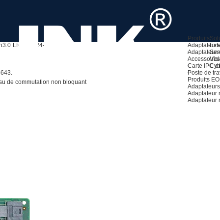
Produits
Sol
n3.0
LRNV9324-4I
Adaptateurs
Ext
Adaptateurs
Ser
Accessoires
Visi
Carte IPC et
Cyb
8643.
Poste de tra
Produits E
su de commutation non bloquant
Adaptateurs
Adaptateur
Adaptateur