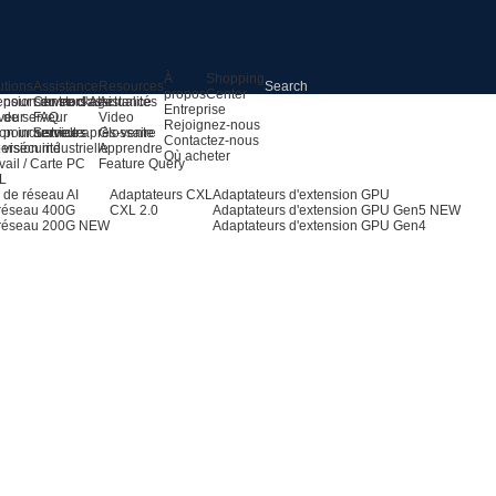
À
Shopping
utions
Assistance
Resources
propos
Center
 pour serveurs AI
ension du stockage
Centre d'assistance
Actualités
Entreprise
 de serveur
veur
FAQ
Video
Rejoignez-nous
 pour serveurs
on industrielle
Service après-vente
Glossaire
Contactez-nous
 vision industrielle
ersécurité
Apprendre
Où acheter
vail / Carte PC
Feature Query
OL
 de réseau AI
Adaptateurs CXL
Adaptateurs d'extension GPU
 réseau 400G
CXL 2.0
Adaptateurs d'extension GPU Gen5
NEW
 réseau 200G
NEW
Adaptateurs d'extension GPU Gen4