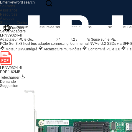
Produits
Solutions
Assistance
Resources
À propos
Shopping Center
Accueil
Produits
Adaptateurs de serveur
Carte d'extension
Expansion NVMe Ge
Français
Server Adapters
LRNV9324-4I
Adaptateur PCIe Gen 3 x8 vers SSD NVMe U.2 à 4 ports (basé sur le PEX 8724)
PCIe Gen3 x8 host bus adapter connecting four internal NVMe U.2 SSDs via SFF-
Moteur DMA intégré
Architecture multi-hôtes
Conformité PCIe 3.0
Tis
LRNV9324-4I
PDF 1.62MB
Télécharger
Demande
Suggestion