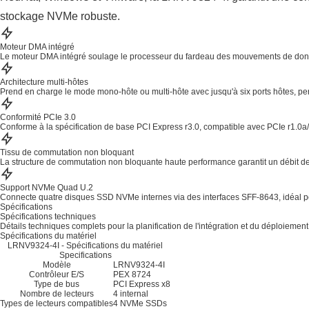
stockage NVMe robuste.
Moteur DMA intégré
Le moteur DMA intégré soulage le processeur du fardeau des mouvements de don
Architecture multi-hôtes
Prend en charge le mode mono-hôte ou multi-hôte avec jusqu'à six ports hôtes, pe
Conformité PCIe 3.0
Conforme à la spécification de base PCI Express r3.0, compatible avec PCIe r1.0a/
Tissu de commutation non bloquant
La structure de commutation non bloquante haute performance garantit un débit de li
Support NVMe Quad U.2
Connecte quatre disques SSD NVMe internes via des interfaces SFF-8643, idéal po
Spécifications
Spécifications techniques
Détails techniques complets pour la planification de l'intégration et du déploiement
Spécifications du matériel
LRNV9324-4I - Spécifications du matériel
Specifications
Modèle
LRNV9324-4I
Contrôleur E/S
PEX 8724
Type de bus
PCI Express x8
Nombre de lecteurs
4 internal
Types de lecteurs compatibles
4 NVMe SSDs