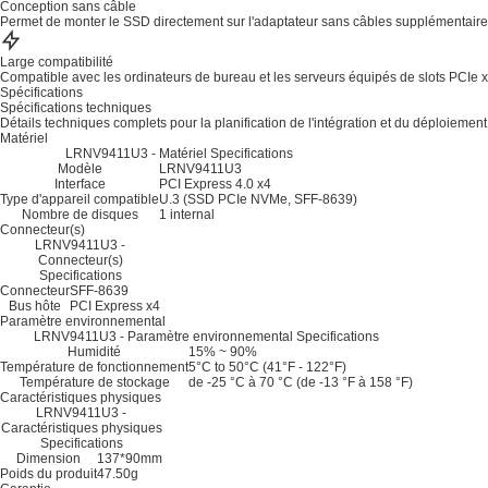
Conception sans câble
Permet de monter le SSD directement sur l'adaptateur sans câbles supplémentaires, c
Large compatibilité
Compatible avec les ordinateurs de bureau et les serveurs équipés de slots PCIe x
Spécifications
Spécifications techniques
Détails techniques complets pour la planification de l'intégration et du déploiement
Matériel
LRNV9411U3 - Matériel Specifications
Modèle
LRNV9411U3
Interface
PCI Express 4.0 x4
Type d'appareil compatible
U.3 (SSD PCIe NVMe, SFF-8639)
Nombre de disques
1 internal
Connecteur(s)
LRNV9411U3 -
Connecteur(s)
Specifications
Connecteur
SFF-8639
Bus hôte
PCI Express x4
Paramètre environnemental
LRNV9411U3 - Paramètre environnemental Specifications
Humidité
15% ~ 90%
Température de fonctionnement
5°C to 50°C (41°F - 122°F)
Température de stockage
de -25 °C à 70 °C (de -13 °F à 158 °F)
Caractéristiques physiques
LRNV9411U3 -
Caractéristiques physiques
Specifications
Dimension
137*90mm
Poids du produit
47.50g