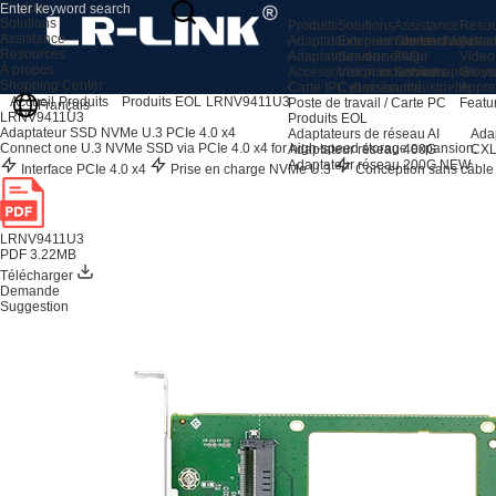
Produits
Solutions
Produits
Solutions
Assistance
Resou
Assistance
Adaptateurs pour serveurs AI
Extension du stockage
Centre d'assista
Actual
Resources
Adaptateurs de serveur
Serveur
FAQ
Video
À propos
Accessoires pour serveurs
Vision industrielle
Service après-ve
Gloss
Shopping Center
Carte IPC et vision industrielle
Cybersécurité
Appre
Accueil
Produits
Produits EOL
LRNV9411U3
Poste de travail / Carte PC
Featu
Français
LRNV9411U3
Produits EOL
Adaptateur SSD NVMe U.3 PCIe 4.0 x4
Adaptateurs de réseau AI
Ada
Connect one U.3 NVMe SSD via PCIe 4.0 x4 for high-speed storage expansion.
Adaptateur réseau 400G
CXL
Adaptateur réseau 200G
NEW
Interface PCIe 4.0 x4
Prise en charge NVMe U.3
Conception sans câbl
LRNV9411U3
PDF 3.22MB
Télécharger
Demande
Suggestion