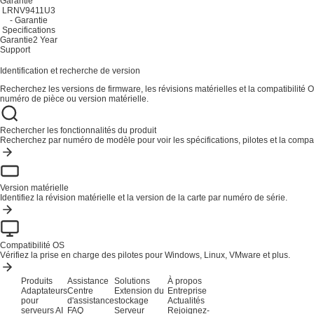
Garantie
LRNV9411U3
- Garantie
Specifications
Garantie
2 Year
Support
Identification et recherche de version
Recherchez les versions de firmware, les révisions matérielles et la compatibilité O
numéro de pièce ou version matérielle.
Rechercher les fonctionnalités du produit
Recherchez par numéro de modèle pour voir les spécifications, pilotes et la compati
Version matérielle
Identifiez la révision matérielle et la version de la carte par numéro de série.
Compatibilité OS
Vérifiez la prise en charge des pilotes pour Windows, Linux, VMware et plus.
Produits
Assistance
Solutions
À propos
Adaptateurs
Centre
Extension du
Entreprise
pour
d'assistance
stockage
Actualités
serveurs AI
FAQ
Serveur
Rejoignez-