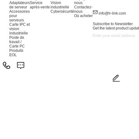
Adaptateurs
Service
Vision
nous
de serveur
après-vente
industrielle
Contactez-
Accessoires
Cybersécurité
nous
info@lr-link.com
pour
Où acheter
serveurs
Subscribe to Newsletter
Carte IPC et
Get the latest product updat
vision
industrielle
Poste de
travail /
Carte PC
Produits
EOL