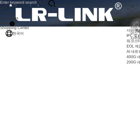
제품
회사소
뉴
제품 역
홈
솔
솔루션
개
스
학
제
지
루
R
지원
네트워크 병목 현상에 작별을 고하고, 안정성과 고속 성능을 누리세요: 스토리지
품
원
션
Resources
권장 사항
AI 서버
지
V
저장 
회사소개
서버 어
자
서버
Shopping Center
서버 액
애
머신 
한국어
IPC 및
F
사이
워크스테
EOL 제
AI 네
400G
200G