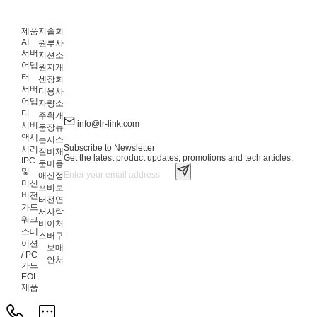
제품
지
솔
회
AI
원
루
사
서버
지
션
소
어댑
원
저
개
터
센
장
회
서버
터
용
사
어댑
자
량
소
터
주
확
개
info@lr-link.com
서버
묻
장
뉴
액세
는
서
스
Subscribe to Newsletter
서리
질
버
채
Get the latest product updates, promotions and tech articles.
IPC
문
머
용
및
애
신
정
머신
프
비
보
비전
터
전
연
카드
서
사
락
워크
비
이
처
스테
스
버
구
이션
보
매
/ PC
안
처
카드
EOL
제품