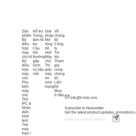
Sản
Hỗ trợ
Giải
Về
phẩm
Trung
pháp
chúng
Bộ
tâm hỗ
Mở
tôi
điều
trợ
rộng
Công
hợp
Câu
bộ
ty
máy
hỏi
nhớ
Tin
chủ AI
thường
Máy
tức
Bộ
gặp
chủ
Tham
điều
Dịch
Thị
gia
hợp
vụ hậu
giác
cùng
máy
mãi
máy
chúng
chủ
An
tôi
Phụ
ninh
Liên
kiện
mạng
hệ
máy
Mua
chủ
ở đâu
info@lr-link.com
Thẻ
IPC &
Nhận
Subscribe to Newsletter
diện
Get the latest product updates, promotions a
hình
ảnh
Thẻ
máy
trạm /