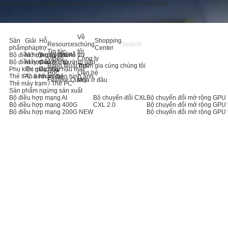
thực cho việc triển khai mạng lưu trữ và cách ly đa dịch vụ
Về
Sản
Giải
Hỗ
Shopping
Resources
chúng
phẩm
pháp
trợ
Center
Tin tức
tôi
Bộ điều hợp máy chủ AI
Mở rộng bộ nhớ
Trung tâm hỗ trợ
Video
Công ty
Bộ điều hợp máy chủ
Máy chủ
Câu hỏi thường gặp
Bảng thuật ngữ
Tham gia cùng chúng tôi
Phụ kiện máy chủ
Thị giác máy
Dịch vụ hậu mãi
Học
Liên hệ
Thẻ IPC & Nhận diện hình ảnh
An ninh mạng
Feature Query
Mua ở đâu
Thẻ máy trạm / Thẻ PC
Sản phẩm ngừng sản xuất
Bộ điều hợp mạng AI
Bộ chuyển đổi CXL
Bộ chuyển đổi mở rộng GPU
Bộ điều hợp mạng 400G
CXL 2.0
Bộ chuyển đổi mở rộng GPU 
Bộ điều hợp mạng 200G
NEW
Bộ chuyển đổi mở rộng GPU 