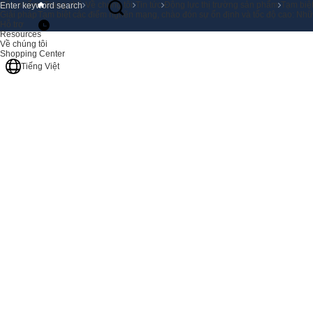
Sản phẩm
Trang chủ
Về chúng tôi
Tin tức
Động lực thị trường sản phẩm
Tạm biệt
Giải pháp
Tạm biệt các điểm nghẽn mạng, chào đón sự ổn định và tốc độ cao: Những 
Hỗ trợ
Resources
Về chúng tôi
Shopping Center
Tiếng Việt