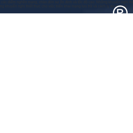
 các điểm nghẽn mạng, chào đón sự ổn định và tốc độ cao: Những khuyến nghị thiết 
khuyến nghị thiết thực cho việc triển khai mạng lưu trữ và cách ly đa dịch vụ