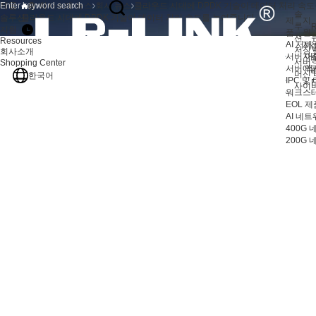
제품
홈
회사소개
뉴스
회사 뉴스
클라우드 시대에 DPDK 기술이 데이터 처리 속
솔
솔루션
클라우드 시대에 DPDK 기술이 데이터 처리 속도를 높여줍니다
제
지
루
R
지원
품
원
션
Resources
AI 서버
지
V
저장 
회사소개
서버 어
자
서버
Shopping Center
서버 액
애
머신 
한국어
IPC 및
F
사이
워크스테
EOL 제
AI 네
400G
200G