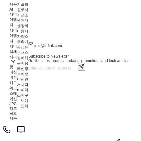
제품
지
솔
회
AI
원
루
사
서버
지
션
소
어댑
원
저
개
터
센
장
회
서버
터
용
사
어댑
자
량
소
터
주
확
개
info@lr-link.com
서버
묻
장
뉴
액세
는
서
스
Subscribe to Newsletter
서리
질
버
채
Get the latest product updates, promotions and tech articles.
IPC
문
머
용
및
애
신
정
머신
프
비
보
비전
터
전
연
카드
서
사
락
워크
비
이
처
스테
스
버
구
이션
보
매
/ PC
안
처
카드
EOL
제품