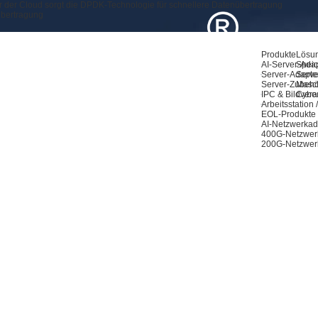
er der Cloud sorgt die DPDK-Technologie für schnellere Datenübertragung
übertragung
Produkte
Lösu
AI-Server-Ada
Speic
Server-Adapte
Serve
Server-Zubeh
Masch
IPC & Bildvera
Cyber
Arbeitsstation
EOL-Produkte
AI-Netzwerkad
400G-Netzwer
200G-Netzwer