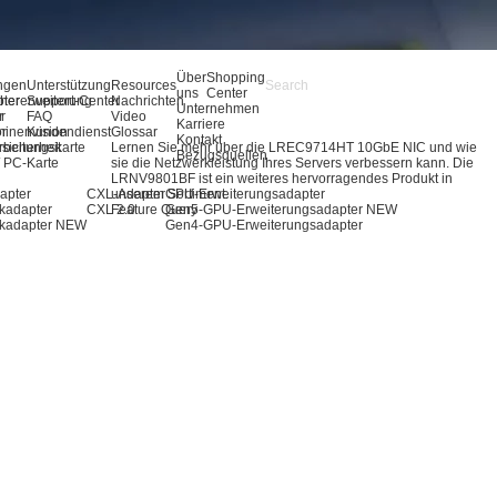
Über
Shopping
ngen
Unterstützung
Resources
uns
Center
pter
hererweiterung
Support-Center
Nachrichten
Unternehmen
r
r
FAQ
Video
Karriere
ör
inenvision
Kundendienst
Glossar
Kontakt
rbeitungskarte
sicherheit
Lernen Sie mehr über die LREC9714HT 10GbE NIC und wie
Bezugsquellen
 / PC-Karte
sie die Netzwerkleistung Ihres Servers verbessern kann. Die
LRNV9801BF ist ein weiteres hervorragendes Produkt in
apter
CXL-Adapter
unserem Sortiment.
GPU-Erweiterungsadapter
kadapter
CXL 2.0
Feature Query
Gen5-GPU-Erweiterungsadapter
NEW
kadapter
NEW
Gen4-GPU-Erweiterungsadapter