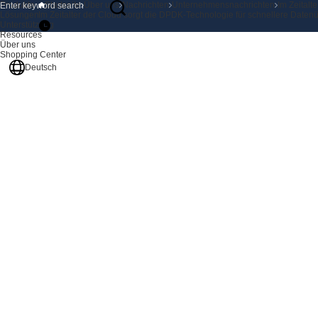
Produkte
Startseite
Über uns
Nachrichten
Unternehmensnachrichten
Im Zeitalt
Lösungen
Im Zeitalter der Cloud sorgt die DPDK-Technologie für schnellere Daten
Unterstützung
Resources
Über uns
Shopping Center
Deutsch