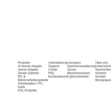
Produkte
Unterstützung
Lösungen
Über uns
AI-Server-Adapter
Support-
Speichererweiterung
Unternehm
Server-Adapter
Center
Server
Nachrichte
Server-Zubehör
FAQ
Maschinenvision
Karriere
IPC &
Kundendienst
Cybersicherheit
Kontakt
Bildverarbeitungskarte
Bezugsque
Arbeitsstation / PC-
Karte
EOL-Produkte