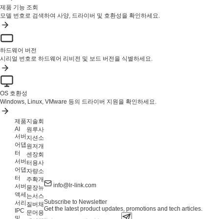
제품 기능 조회
모델 번호로 검색하여 사양, 드라이버 및 호환성을 확인하세요.
하드웨어 버전
시리얼 번호로 하드웨어 리비전 및 보드 버전을 식별하세요.
OS 호환성
Windows, Linux, VMware 등의 드라이버 지원을 확인하세요.
제품
지
솔
회
AI
원
루
사
서버
지
션
소
어댑
원
저
개
터
센
장
회
서버
터
용
사
어댑
자
량
소
터
주
확
개
info@lr-link.com
서버
묻
장
뉴
액세
는
서
스
Subscribe to Newsletter
서리
질
버
채
Get the latest product updates, promotions and tech articles.
IPC
문
머
용
및