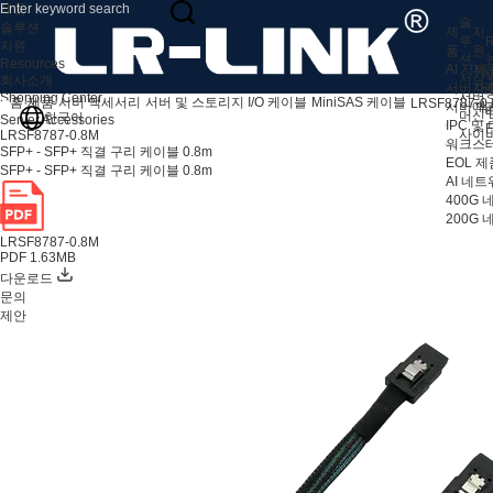
제품
솔
솔루션
제
지
루
R
지원
품
원
션
Resources
AI 서버
지
V
저장 
회사소개
서버 어
자
서버
Shopping Center
홈
제품
서버 액세서리
서버 및 스토리지 I/O 케이블
MiniSAS 케이블
LRSF8787-0
서버 액
애
머신 
한국어
Server Accessories
IPC 및
F
사이
LRSF8787-0.8M
워크스테
SFP+ - SFP+ 직결 구리 케이블 0.8m
EOL 제
SFP+ - SFP+ 직결 구리 케이블 0.8m
AI 네
400G
200G
LRSF8787-0.8M
PDF 1.63MB
다운로드
문의
제안