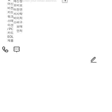
애
신
정
머신
프
비
보
비전
터
전
연
카드
서
사
락
워크
비
이
처
스테
스
버
구
이션
보
매
/ PC
안
처
카드
EOL
제품