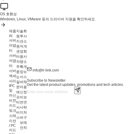
OS 호환성
Windows, Linux, VMware 등의 드라이버 지원을 확인하세요.
제품
지
솔
회
AI
원
루
사
서버
지
션
소
어댑
원
저
개
터
센
장
회
서버
터
용
사
어댑
자
량
소
터
주
확
개
info@lr-link.com
서버
묻
장
뉴
액세
는
서
스
Subscribe to Newsletter
서리
질
버
채
Get the latest product updates, promotions and tech articles.
IPC
문
머
용
및
애
신
정
머신
프
비
보
비전
터
전
연
카드
서
사
락
워크
비
이
처
스테
스
버
구
이션
보
매
/ PC
안
처
카드