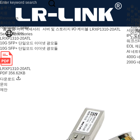
제품
솔
솔루션
제
지
루
R
지원
품
원
션
Resources
AI 서버
지
V
저장 
회사소개
서버 어
자
서버
Shopping Center
홈
제품
서버 액세서리
서버 및 스토리지 I/O 케이블
LRXP1310-20ATL
서버 액
애
머신 
한국어
Server Accessories
IPC 및
F
사이
LRXP1310-20ATL
워크스테
10G SFP+ 단일모드 이더넷 광모듈
EOL 제
10G SFP+ 단일모드 이더넷 광모듈
AI 네
400G
200G
LRXP1310-20ATL
PDF 356.62KB
다운로드
문의
제안