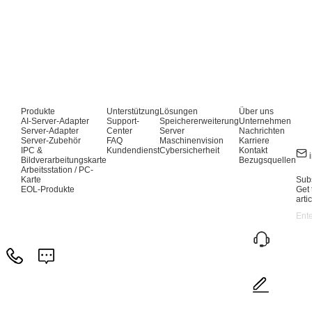
Produkte
Unterstützung
Lösungen
Über uns
AI-Server-Adapter
Support-
Speichererweiterung
Unternehmen
Server-Adapter
Center
Server
Nachrichten
Server-Zubehör
FAQ
Maschinenvision
Karriere
IPC &
Kundendienst
Cybersicherheit
Kontakt
Bildverarbeitungskarte
Bezugsquellen
Arbeitsstation / PC-
Karte
Subs
EOL-Produkte
Get 
arti