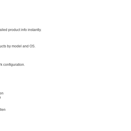
led product info instantly.
ducts by model and OS.
k configuration.
en
n
llen