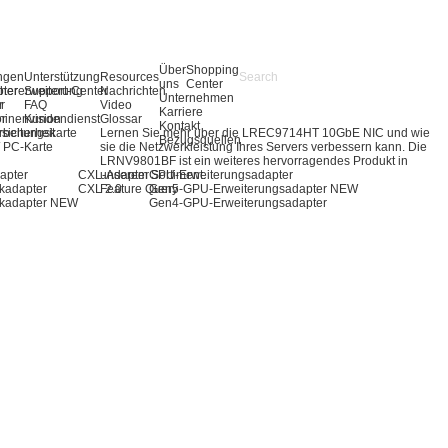
Über
Shopping
ngen
Unterstützung
Resources
uns
Center
pter
hererweiterung
Support-Center
Nachrichten
Unternehmen
r
r
FAQ
Video
Karriere
ör
inenvision
Kundendienst
Glossar
Kontakt
rbeitungskarte
sicherheit
Lernen Sie mehr über die LREC9714HT 10GbE NIC und wie
Bezugsquellen
 / PC-Karte
sie die Netzwerkleistung Ihres Servers verbessern kann. Die
LRNV9801BF ist ein weiteres hervorragendes Produkt in
apter
CXL-Adapter
unserem Sortiment.
GPU-Erweiterungsadapter
kadapter
CXL 2.0
Feature Query
Gen5-GPU-Erweiterungsadapter
NEW
kadapter
NEW
Gen4-GPU-Erweiterungsadapter