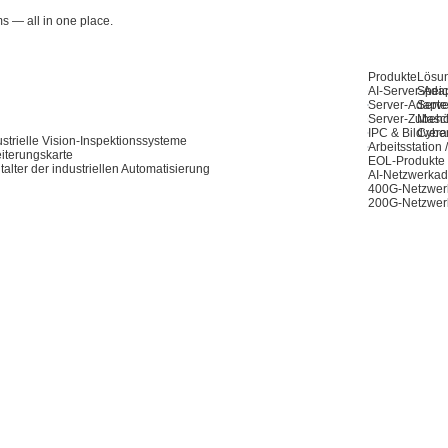
ms — all in one place.
Produkte
Lösu
AI-Server-Ada
Speic
Server-Adapte
Serve
Server-Zubeh
Masch
IPC & Bildvera
Cyber
trielle Vision-Inspektionssysteme
Arbeitsstation
iterungskarte
EOL-Produkte
alter der industriellen Automatisierung
AI-Netzwerkad
400G-Netzwer
200G-Netzwer