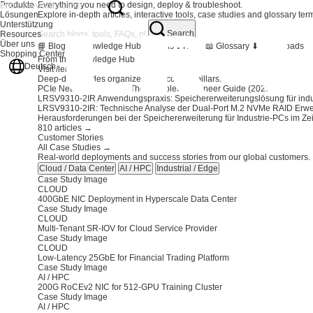
Produkte
Everything you need to design, deploy & troubleshoot.
Lösungen
Explore in-depth articles, interactive tools, case studies and glossary ter
Unterstützung
Search
Resources
Über uns
📘 Blog
🏛️ Knowledge Hub
🔧 Tools
❓ FAQs
📖 Glossary
⬇ Downloads
Shopping Center
From the Knowledge Hub
Deutsch
Visit /learn/ →
Deep-dive guides organized by 6 content pillars.
PCIe Network Adapters: The Complete Engineer Guide (2026)
LRSV9310-2IR Anwendungspraxis: Speichererweiterungslösung für indus
LRSV9310-2IR: Technische Analyse der Dual-Port M.2 NVMe RAID Erwe
Herausforderungen bei der Speichererweiterung für Industrie-PCs im Zeit
810 articles →
Customer Stories
All Case Studies →
Real-world deployments and success stories from our global customers.
Cloud / Data Center
AI / HPC
Industrial / Edge
Case Study Image
CLOUD
400GbE NIC Deployment in Hyperscale Data Center
Case Study Image
CLOUD
Multi-Tenant SR-IOV for Cloud Service Provider
Case Study Image
CLOUD
Low-Latency 25GbE for Financial Trading Platform
Case Study Image
AI / HPC
200G RoCEv2 NIC for 512-GPU Training Cluster
Case Study Image
AI / HPC