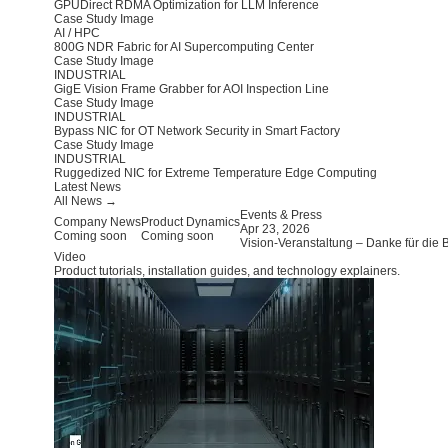
GPUDirect RDMA Optimization for LLM Inference
Case Study Image
AI / HPC
800G NDR Fabric for AI Supercomputing Center
Case Study Image
INDUSTRIAL
GigE Vision Frame Grabber for AOI Inspection Line
Case Study Image
INDUSTRIAL
Bypass NIC for OT Network Security in Smart Factory
Case Study Image
INDUSTRIAL
Ruggedized NIC for Extreme Temperature Edge Computing
Latest News
All News →
Events & Press
Company News
Product Dynamics
Apr 23, 2026
Coming soon
Coming soon
Vision-Veranstaltung – Danke für die
Video
Product tutorials, installation guides, and technology explainers.