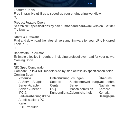
Featured Tools
Free interactive utilities to speed up your engineering workflow.
🔍
Product Feature Query
Search NIC specifications by part number and hardware version. Get detai
Try Now →
⬇
Driver & Firmware
Find and download the latest drivers and firmware for your LR-LINK pro
Lookup →
⚡
Bandwidth Calculator
Estimate effective throughput including protocol overhead for your networ
Coming Soon
⇆
NIC Spec Comparator
Compare up to 4 NIC models side-by-side across 35 specification fields.
Coming Soon
Produkte
Unterstützung
Lösungen
Über uns
AI-Server-Adapter
Support-
Speichererweiterung
Unternehm
Server-Adapter
Center
Server
Nachrichte
Server-Zubehör
FAQ
Maschinenvision
Karriere
IPC &
Kundendienst
Cybersicherheit
Kontakt
Bildverarbeitungskarte
Bezugsque
Arbeitsstation / PC-
Karte
EOL-Produkte