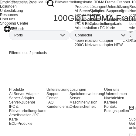
Produkte
Startseite
Produkte
IPC & Bildverarbeitungskarte
RDMA Frame Grabber
10
Lösungen
Produkte
Lösungen
Unterstützung
Res
Unterstützung
AI-Server-Adapter
Speichererweiterung
Support-Center
Nac
Resources
Server-Adapter
Server
FAQ
Vid
100GigE RDMA Fram
Über uns
Server-Zubehör
Maschinenvision
Kundendienst
Glo
Shopping Center
IPC & Bildverarbeitungskarte
Cybersicherheit
Ler
Arbeitsstation / PC-Karte
wie
Filter
Deutsch
EOL-Produkte
kan
Ports
Connector
AI-Netzwerkadapter
CXL-Ad
Pro
400G-Netzwerkadapter
CXL 2.0
Fea
200G-Netzwerkadapter
NEW
Dual-port
(2)
QSFP28
(1)
Filtered out:
2
products
QSFP56
(1)
Produkte
Unterstützung
Lösungen
Über uns
AI-Server-Adapter
Support-
Speichererweiterung
Unternehmen
Server-Adapter
Center
Server
Nachrichten
Server-Zubehör
FAQ
Maschinenvision
Karriere
IPC &
Kundendienst
Cybersicherheit
Kontakt
Bildverarbeitungskarte
Bezugsquellen
Arbeitsstation / PC-
Karte
Subs
EOL-Produkte
Get 
arti