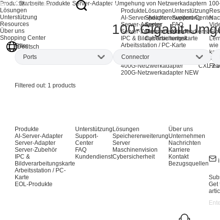
Produkte
Startseite
Produkte
Server-Adapter
Umgehung von Netzwerkadaptern
100
Lösungen
Produkte
Lösungen
Unterstützung
Res
Unterstützung
AI-Server-Adapter
Speichererweiterung
Support-Center
Nac
Resources
Server-Adapter
Server
FAQ
Vid
100-Gigabit-Um
Über uns
Server-Zubehör
Maschinenvision
Kundendienst
Glo
Shopping Center
IPC & Bildverarbeitungskarte
Cybersicherheit
Ler
Arbeitsstation / PC-Karte
wie
Filter
Deutsch
EOL-Produkte
kan
Ports
Connector
AI-Netzwerkadapter
CXL-Ad
Pro
400G-Netzwerkadapter
CXL 2.0
Fea
200G-Netzwerkadapter
NEW
Dual-port
(1)
QSFP56
(1)
Filtered out:
1
products
Produkte
Unterstützung
Lösungen
Über uns
AI-Server-Adapter
Support-
Speichererweiterung
Unternehmen
Server-Adapter
Center
Server
Nachrichten
Server-Zubehör
FAQ
Maschinenvision
Karriere
IPC &
Kundendienst
Cybersicherheit
Kontakt
Bildverarbeitungskarte
Bezugsquellen
Arbeitsstation / PC-
Karte
Subs
EOL-Produkte
Get 
arti