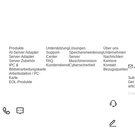
Produkte
Unterstützung
Lösungen
Über uns
AI-Server-Adapter
Support-
Speichererweiterung
Unternehmen
Server-Adapter
Center
Server
Nachrichten
Server-Zubehör
FAQ
Maschinenvision
Karriere
IPC &
Kundendienst
Cybersicherheit
Kontakt
Bildverarbeitungskarte
Bezugsquellen
Arbeitsstation / PC-
Karte
Subs
EOL-Produkte
Get 
arti